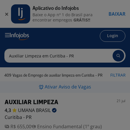
Aplicativo do Infojobs
BAIXAR
Baixe o App nº 1 do Brasil para
encontrar empregos
GRÁTIS!!
Login
409
FILTRAR
Vagas de Emprego de auxiliar limpeza em Curitiba - PR
Ativar Aviso de Vagas
21 jul
AUXILIAR LIMPEZA
4,3
UMANA
BRASIL
Curitiba - PR
R$ 655,00
Ensino Fundamental (1º grau)