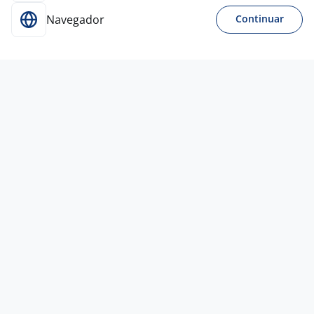
Navegador
Continuar
5 ago
Auxiliar De Limpeza Geral
4,0
TLSV
TELECOM
Curitiba - PR
R$ 1.900,00
Entre 1 e 3 anos
Ensino Fundamental (1º grau)
Presencial
5 ago
Auxiliar De Loja
N&A RECRUTAMENTO E
SELEÇÃO
Curitiba - PR