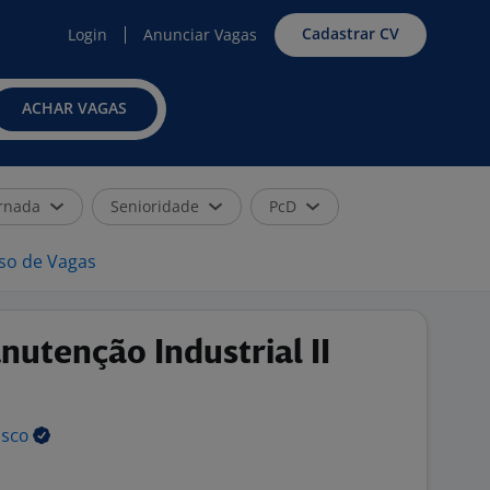
Cadastrar CV
Login
Anunciar Vagas
ACHAR VAGAS
rnada
Senioridade
PcD
iso de Vagas
nutenção Industrial II
isco