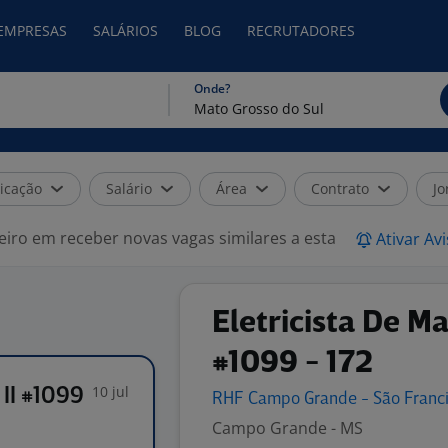
 EMPRESAS
SALÁRIOS
BLOG
RECRUTADORES
Onde?
icação
Salário
Área
Contrato
Jo
eiro em receber novas vagas similares a esta
Ativar Av
Eletricista De Ma
#1099 - 172
10 jul
 II #1099
RHF Campo Grande - São
Franc
Campo Grande - MS