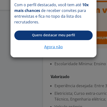
Com o perfil destacado, você tem até
10x
mais chances
de receber convites para
entrevistas e fica no topo da lista dos
recrutadores.
Quero destacar meu perfil
Agora não
Exigências
Escolaridade Mínima: Ensino
Valorizado
Experiência desejada: Entre 3
Eletricista; Curso extra-curri
Técnico, Engenharia elétrica;
Veículo próprio