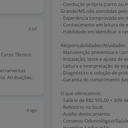
- Condução própria (carro ou
Grande/MS não atendidas pelo 
- Experiência comprovada em ma
- Conhecimento em leitura de 
2 jul
- Habilidade em identificar e r
Responsabilidades/Atividades:
- Manutenção preventiva e corre
Curso Técnico
- Instalação, teste e ajuste de 
- Leitura e interpretação de es
 ferramentas
- Diagnóstico e solução de prob
na. Atribuições:
- Garantia do cumprimento das
O que oferecemos:
- Salário de R$2.955,00 + 30% d
- Refeitório no local;
4 ago
- Auxilio deslocamento;
- Convenio Odontológico/Saúde
- Incentivo á educação;