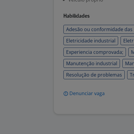
Habilidades
Adesão ou conformidade das
Eletricidade industrial
Elet
Experiencia comprovada;
M
Manutenção industrial
Man
Resolução de problemas
T
Denunciar vaga