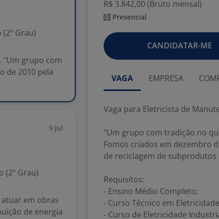
R$ 3.842,00 (Bruto mensal)
Presencial
 (2º Grau)
CANDIDATAR-ME
II. "Um grupo com
o de 2010 pela
VAGA
EMPRESA
COMP
Vaga para Eletricista de Manuten
9 jul
"Um grupo com tradição no que
Fomos criados em dezembro de
de reciclagem de subprodutos 
 (2º Grau)
Requisitos:
- Ensino Médio Completo;
a atuar em obras
- Curso Técnico em Eletricidade
buição de energia
- Curso de Eletricidade Industri