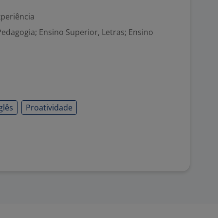
xperiência
Pedagogia; Ensino Superior, Letras; Ensino
glês
Proatividade