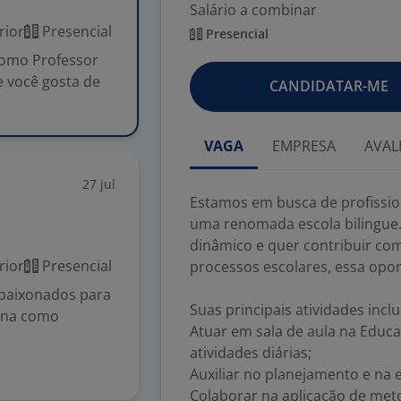
Salário a combinar
rior
Presencial
Presencial
como Professor
e você gosta de
CANDIDATAR-ME
VAGA
EMPRESA
AVAL
27 jul
Estamos em busca de profissio
uma renomada escola bilingue.
dinâmico e quer contribuir com
rior
Presencial
processos escolares, essa opo
paixonados para
Suas principais atividades inclu
rina como
Atuar em sala de aula na Educa
atividades diárias;
Auxiliar no planejamento e na 
Colaborar na aplicação de met