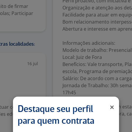
Perfil proativo, com iniciativa
ito de firmar
Organização e atenção aos det
olas; Participar
Facilidade para atuar em equip
Bom relacionamento interpess
Abertura e interesse em apren
Informações adicionais:
ras localidades:
Modelo de trabalho: Presencial
Local: Juiz de Fora
16 jul
Benefícios: Vale transporte, 
escola, Programa de premiação (
Salário: De acordo com a carga
Jornada de Trabalho: 30h seman
17h45
Se você se identificou com est
atuar como
Destaque seu perfil
empresa sólida e inovadora, ca
des educacionais
para quem contrata
Número de vagas:
1