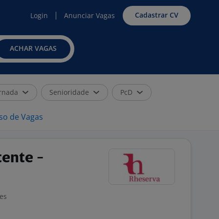
Cadastrar CV
Login
Anunciar Vagas
ACHAR VAGAS
rnada
Senioridade
PcD
iso de Vagas
tente -
ões