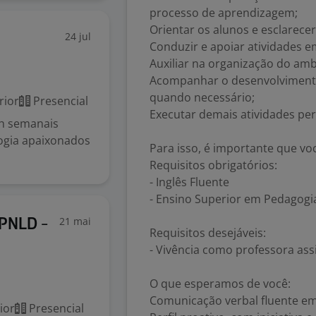
processo de aprendizagem;
Orientar os alunos e esclarecer
24 jul
Conduzir e apoiar atividades e
Auxiliar na organização do ambi
Acompanhar o desenvolvimento 
quando necessário;
rior
Presencial
Executar demais atividades per
0h semanais
ogia apaixonados
Para isso, é importante que vo
Requisitos obrigatórios:
- Inglês Fluente
- Ensino Superior em Pedagogia,
21 mai
 PNLD -
Requisitos desejáveis:
- Vivência como professora ass
O que esperamos de você:
Comunicação verbal fluente em
ior
Presencial