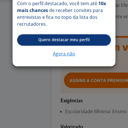
Com o perfil destacado, você tem até
10x
Tipo de contrato e Jornada:
Efe
mais chances
de receber convites para
Área Profissional:
Assistente e
entrevistas e fica no topo da lista dos
Estrangeira:Inglês
recrutadores.
Quero destacar meu perfil
Agora não
Exigências
Escolaridade Mínima: Ensino
Valorizado