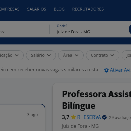
 EMPRESAS
SALÁRIOS
BLOG
RECRUTADORES
Onde?
icação
Salário
Área
Contrato
Jo
eiro em receber novas vagas similares a esta
Ativar Av
Professora Assis
Bilíngue
3 ago
3,7
29 avaliaç
RHESERVA
Juiz de Fora - MG