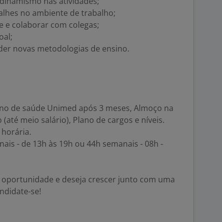
 e dinamismo nas atividades;
alhes no ambiente de trabalho;
e e colaborar com colegas;
oal;
der novas metodologias de ensino.
Plano de saúde Unimed após 3 meses, Almoço na
até meio salário), Plano de cargos e níveis.
 horária.
ais - de 13h às 19h ou 44h semanais - 08h -
a oportunidade e deseja crescer junto com uma
ndidate-se!