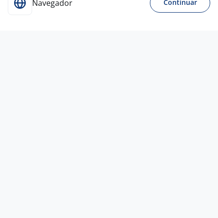
Navegador
Continuar
27 jul
Auxiliar De Produção - Guarulhos
3,9
Blitz Recursos
Humanos
Guarulhos - SP
R$ 1.990,00 a R$ 2.000,00
Menos de 1 ano
Ensino Fundamental (1º grau)
Presencial
Vagas semelhantes
23 jul
Auxiliar De Produção
NacionalRH
Guarulhos - SP