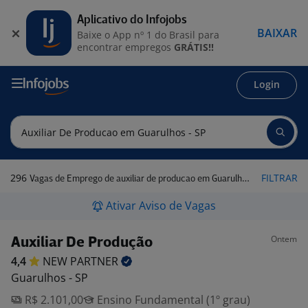
Aplicativo do Infojobs
BAIXAR
Baixe o App nº 1 do Brasil para
encontrar empregos
GRÁTIS!!
Login
296
FILTRAR
Vagas de Emprego de auxiliar de producao em Guarulhos - SP
Ativar Aviso de Vagas
Ontem
Auxiliar De Produção
4,4
NEW
PARTNER
Guarulhos - SP
R$ 2.101,00
Ensino Fundamental (1º grau)