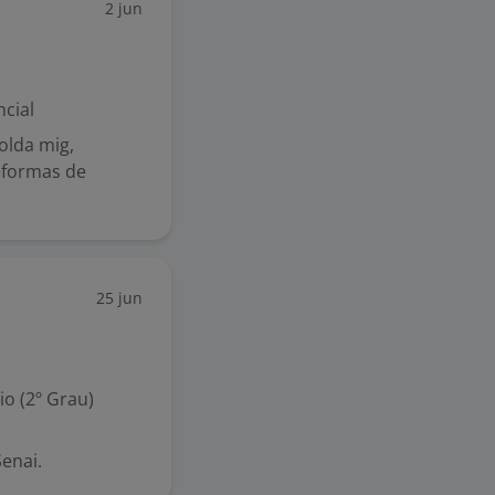
2 jun
cial
olda mig,
reformas de
25 jun
o (2º Grau)
enai.