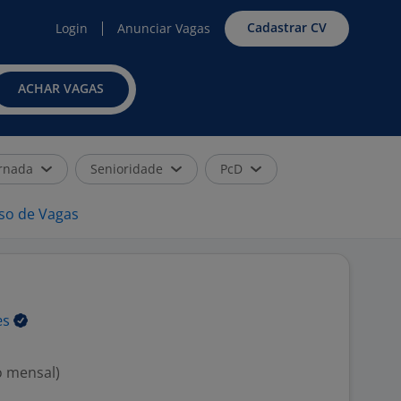
Cadastrar CV
Login
Anunciar Vagas
ACHAR VAGAS
rnada
Senioridade
PcD
iso de Vagas
es
o mensal)