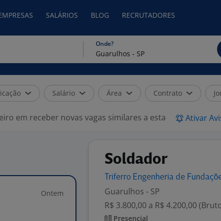
 EMPRESAS
SALÁRIOS
BLOG
RECRUTADORES
Onde?
icação
Salário
Área
Contrato
Jo
eiro em receber novas vagas similares a esta
Ativar Av
Soldador
Triferro Engenheria de
Fundaçõ
Guarulhos - SP
Ontem
R$ 3.800,00 a R$ 4.200,00 (Brut
Presencial