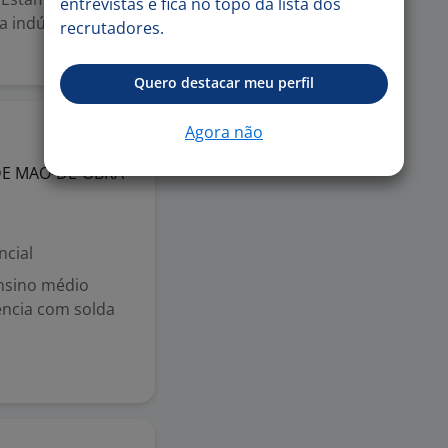
entrevistas e fica no topo da lista dos
 indústria
recrutadores.
Quero destacar meu perfil
Agora não
19 jun
DE MAO-DE-OBRA
ncial
Ensino médio
ência com solda