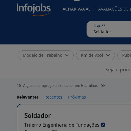
ACHAR VAGAS
AVALIAÇÕES DE
O quê?
Modelo de Trabalho
Km de você
Publ
Seja o prim
18
Vagas de Emprego de Soldador em Guarulhos - SP
Relevantes
Recentes
Próximas
Soldador
Triferro Engenheria de
Fundações