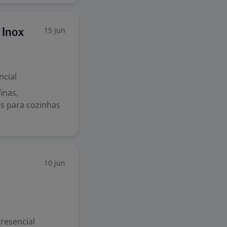
15 jun
 Inox
ncial
inas,
s para cozinhas
10 jun
resencial