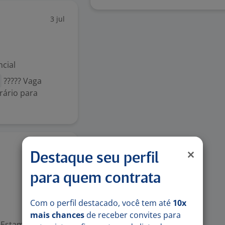
3 jul
cial
R
????? Vaga
rário para
30 jun
Destaque seu perfil
para quem contrata
Com o perfil destacado, você tem até
10x
mais chances
de receber convites para
! Estamos com