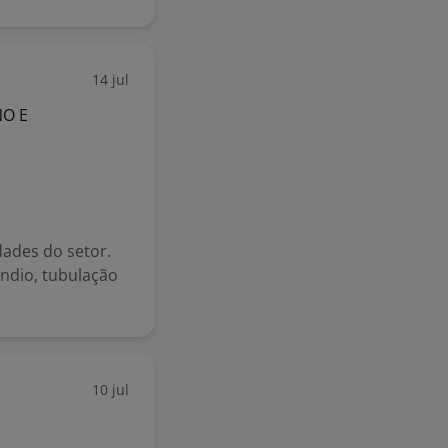
14 jul
O E
dades do setor.
ndio, tubulação
10 jul