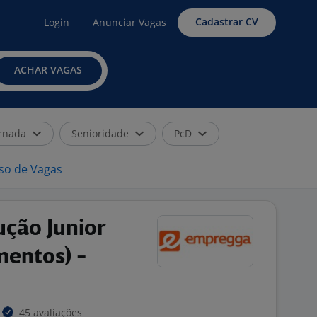
Cadastrar CV
Login
Anunciar Vagas
ACHAR VAGAS
rnada
Senioridade
PcD
iso de Vagas
ução Junior
mentos) -
45 avaliações
A