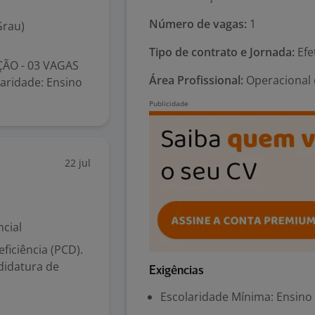
Número de vagas:
1
Grau)
Tipo de contrato e Jornada:
Efe
ÃO - 03 VAGAS
Área Profissional:
Operacional 
laridade: Ensino
22 jul
cial
iciência (PCD).
didatura de
Exigências
Escolaridade Mínima: Ensino