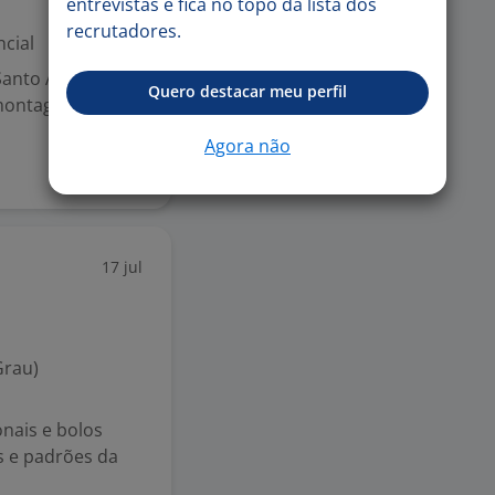
entrevistas e fica no topo da lista dos
recrutadores.
cial
 Santo André com
Quero destacar meu perfil
 montagem de
Agora não
17 jul
Grau)
onais e bolos
s e padrões da