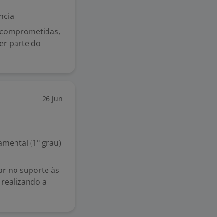
ncial
s comprometidas,
er parte do
26 jun
mental (1º grau)
uar no suporte às
 realizando a