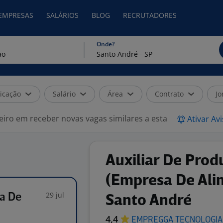
 EMPRESAS
SALÁRIOS
BLOG
RECRUTADORES
Onde?
icação
Salário
Área
Contrato
Jo
eiro em receber novas vagas similares a esta
Ativar Av
Auxiliar De Prod
(Empresa De Ali
29 jul
sa De
Santo André
4,4
EMPREGGA
TECNOLOGI