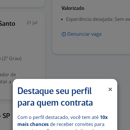
Valorizado
Experiência desejada: Sem e
21 jul
 Santo
Denunciar vaga
 (2º Grau)
ador de
tar a pintura
Destaque seu perfil
para quem contrata
20 jul
- SP
Com o perfil destacado, você tem até
10x
mais chances
de receber convites para