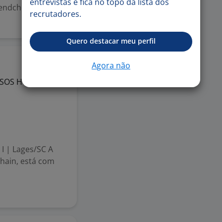
entrevistas e fica no topo da lista dos
endchen, 170,
recrutadores.
Quero destacar meu perfil
Ontem
Agora não
URSOS HUMANOS
 I | Lages/SC A
hain, está com