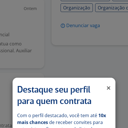
Organização
Organização 
Ontem
Denunciar vaga
ncial
 atua como
sional. Auxiliar
Ontem
Destaque seu perfil
para quem contrata
Com o perfil destacado, você tem até
10x
mais chances
de receber convites para
trata para