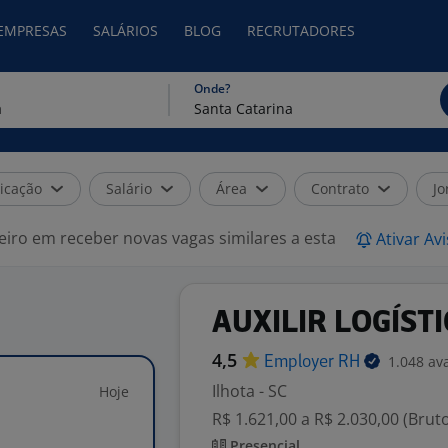
 EMPRESAS
SALÁRIOS
BLOG
RECRUTADORES
Onde?
icação
Salário
Área
Contrato
Jo
eiro em receber novas vagas similares a esta
Ativar Av
AUXILIR LOGÍST
4,5
1.048 av
Employer
RH
Ilhota - SC
Hoje
R$ 1.621,00 a R$ 2.030,00 (Brut
Presencial