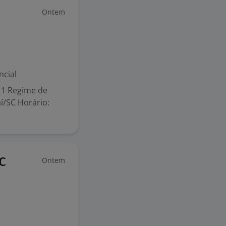
Ontem
ncial
: 1 Regime de
aí/SC Horário:
Ontem
C