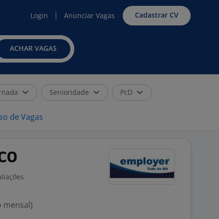
Cadastrar CV
Login
Anunciar Vagas
ACHAR VAGAS
rnada
Senioridade
PcD
iso de Vagas
ICO
aliações
o mensal)