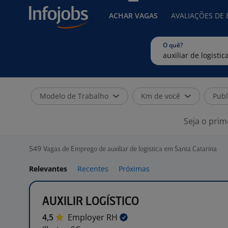
ACHAR VAGAS
AVALIAÇÕES DE
O quê?
Modelo de Trabalho
Km de você
Publ
Seja o prim
549
Vagas de Emprego de auxiliar de logistica em Santa Catarina
Relevantes
Recentes
Próximas
AUXILIR LOGÍSTICO
4,5
Employer
RH