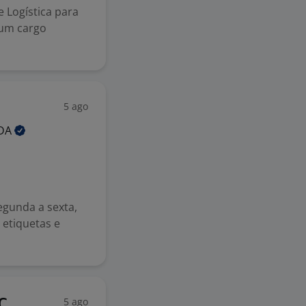
 Logística para
 um cargo
5 ago
DA
egunda a sexta,
 etiquetas e
5 ago
C