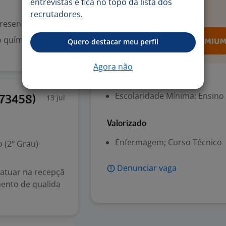
entrevistas e fica no topo da lista dos
recrutadores.
resencial
o químico.
Quero destacar meu perfil
Agora não
Exigências
Escolaridade Mínima: Ensino
13 jul
173458)
Valorizado
Enfermagem; Curso Técnico
 (2º Grau)
Denunciar vaga
atuar na recepçã
mento de qualida