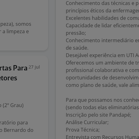
Conhecimento das técnicas e 
princípios éticos da enfermag
Excelentes habilidades de com
mpeza), somos
Capacidade de lidar eficientem
r a limpeza e
pressão;
Conhecimento intermediário em 
de saúde.
Desejável experiência em UTI A
Oferecemos um ambiente de tr
27 jul
rtas Para
profissional colaborativa e c
oportunidades de desenvolvime
etores
como plano de saúde, vale alim
Para que possamos nos conhec
 (2º Grau)
(sendo todas elas eliminatórias
Inscrição pelo site Pandapé;
Análise Curricular;
ratório para
Prova Técnica;
ão Bernardo do
Entrevista com Recursos Huma