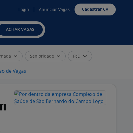
Cadastrar CV
Login
Anunciar Vagas
ACHAR VAGAS
rnada
Senioridade
PcD
iso de Vagas
TI
9