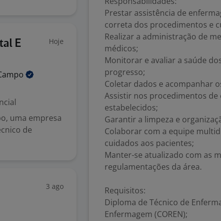
Responsabilidades:
Prestar assistência de enferm
correta dos procedimentos e c
Realizar a administração de m
Hoje
tal E
médicos;
Monitorar e avaliar a saúde do
progresso;
Campo
Coletar dados e acompanhar os
Assistir nos procedimentos de
ncial
estabelecidos;
po, uma empresa
Garantir a limpeza e organizaç
écnico de
Colaborar com a equipe multid
cuidados aos pacientes;
Manter-se atualizado com as m
regulamentações da área.
3 ago
Requisitos:
Diploma de Técnico de Enferm
Enfermagem (COREN);