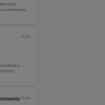
reparação,
 os parâmetros
15 jun
 metálicas e
olorista
15 jun
olvimento