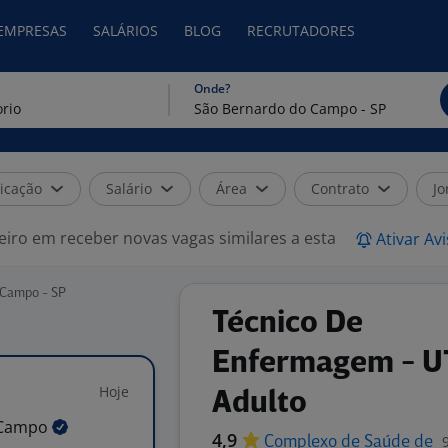
 EMPRESAS
SALÁRIOS
BLOG
RECRUTADORES
Onde?
icação
Salário
Área
Contrato
Jo
eiro em receber novas vagas similares a esta
Ativar Av
o Campo - SP
Técnico De
Enfermagem - U
Hoje
Adulto
Campo
4,9
Complexo de Saúde de