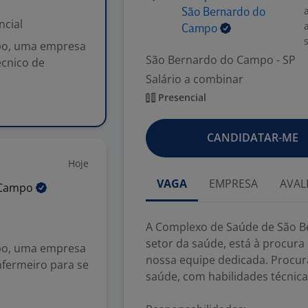
a
São Bernardo do
ncial
Campo
po, uma empresa
São Bernardo do Campo - SP
écnico de
Salário a combinar
Presencial
CANDIDATAR-ME
Hoje
VAGA
EMPRESA
AVAL
Campo
A Complexo de Saúde de São B
setor da saúde, está à procur
po, uma empresa
nossa equipe dedicada. Procur
nfermeiro para se
saúde, com habilidades técni