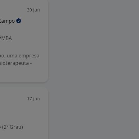
30 jun
Campo
o/MBA
po, uma empresa
sioterapeuta -
17 jun
 (2º Grau)