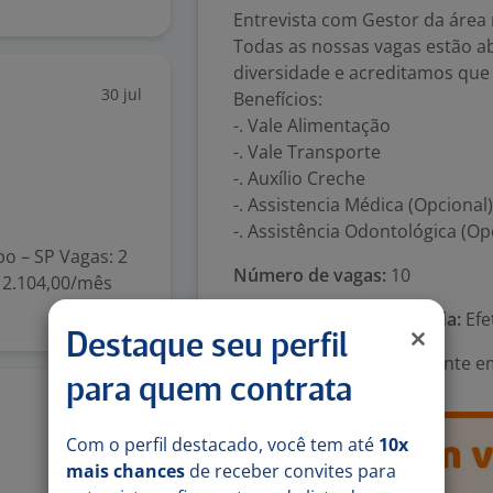
Entrevista com Gestor da área 
Todas as nossas vagas estão ab
diversidade e acreditamos que 
30 jul
Benefícios:
-. Vale Alimentação
-. Vale Transporte
-. Auxílio Creche
-. Assistencia Médica (Opcional)
-. Assistência Odontológica (Op
o – SP Vagas: 2
Número de vagas:
10
$ 2.104,00/mês
Tipo de contrato e Jornada:
Efe
Destaque seu perfil
Área Profissional:
Assistente e
para quem contrata
22 jul
Com o perfil destacado, você tem até
10x
mais chances
de receber convites para