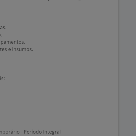
as.
.
uipamentos.
tes e insumos.
s:
porário - Período Integral