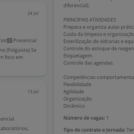
diferencial).
24 jul
PRINCIPAIS ATIVIDADES
Prepara e organiza aulas prátic
Cuida da limpeza e organização
ior
Presencial
Esterilização de vidrarias e eq
Controle do estoque de reagen
no (Folguista) Se
Etiquetagem
om foco em
Controle das agendas.
Competências comportamentai
Flexibilidade
Agilidade
13 jul
Organização
Dinâmico
Número de vagas:
1
encial
Laboratórios,
Tipo de contrato e Jornada:
Tem