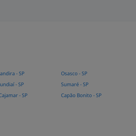
Jandira - SP
Osasco - SP
Jundiaí - SP
Sumaré - SP
Cajamar - SP
Capão Bonito - SP