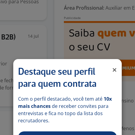
ivo para Pessoas
Área Profissional:
Auxiliar em E
14 jul
s B2B)
ior
Destaque seu perfil
 e fechamento de
para quem contrata
de forma
Exigências
Com o perfil destacado, você tem até
10x
Escolaridade Mínima: Ensino
mais chances
de receber convites para
entrevistas e fica no topo da lista dos
Valorizado
recrutadores.
1 jul
Experiência desejada: Menos