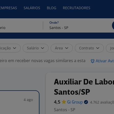
 EMPRESAS
SALÁRIOS
BLOG
RECRUTADORES
Onde?
icação
Salário
Área
Contrato
Jo
eiro em receber novas vagas similares a esta
Ativar Av
Auxiliar De Labo
Santos/SP
4 ago
4,5
4.762 avaliaç
Gi
Group
Santos - SP