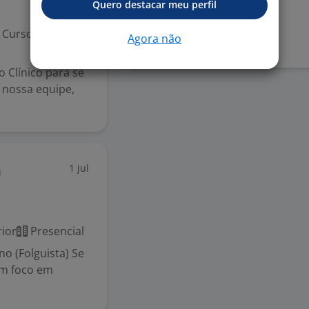
Quero destacar meu perfil
Denunciar vaga
Curso Técnico
Agora não
 Clínico para se
 nossa equipe,
1 jul
a
ior
Presencial
no (Folguista) Se
om foco em