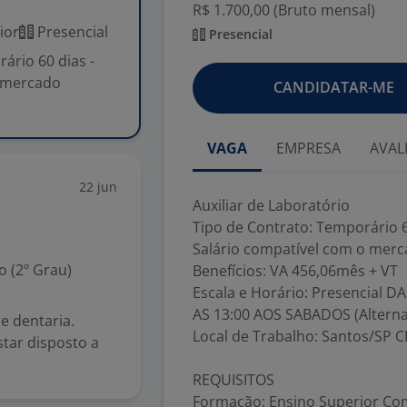
R$ 1.700,00 (Bruto mensal)
ior
Presencial
Presencial
ário 60 dias -
o mercado
CANDIDATAR-ME
VAGA
EMPRESA
AVAL
22 jun
Auxiliar de Laboratório
Tipo de Contrato: Temporário 6
Salário compatível com o mer
 (2º Grau)
Benefícios: VA 456,06mês + VT
Escala e Horário: Presencial D
AS 13:00 AOS SABADOS (Alterna
se dentaria.
Local de Trabalho: Santos/SP C
tar disposto a
REQUISITOS
Formação: Ensino Superior Co