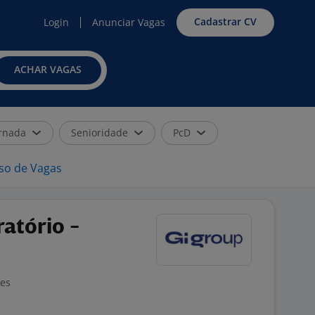
Cadastrar CV
Login
Anunciar Vagas
ACHAR VAGAS
rnada
Senioridade
PcD
iso de Vagas
ratório -
ões