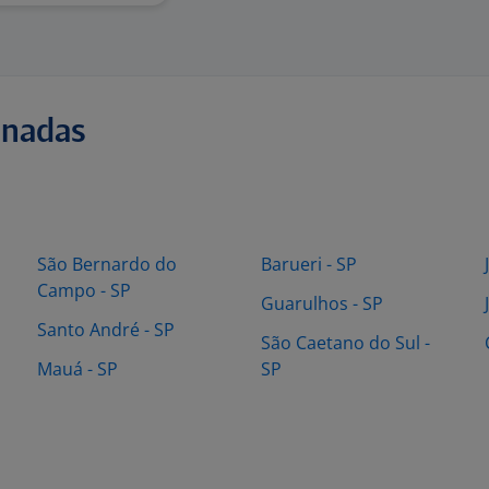
onadas
São Bernardo do
Barueri - SP
Campo - SP
Guarulhos - SP
Santo André - SP
São Caetano do Sul -
Mauá - SP
SP