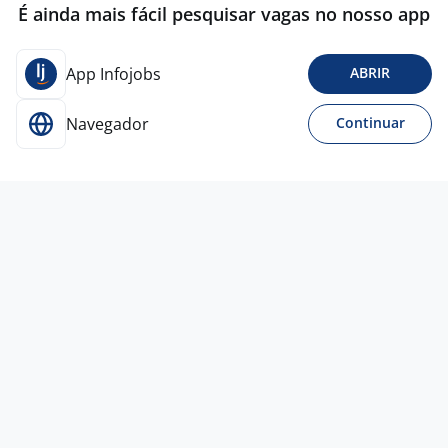
É ainda mais fácil pesquisar vagas no nosso app
App Infojobs
ABRIR
Navegador
Continuar
Para Candidatos
Acesse o site de empregos líder e se candidate a
vagas adequadas ao seu perfil de forma fácil e
rápida.