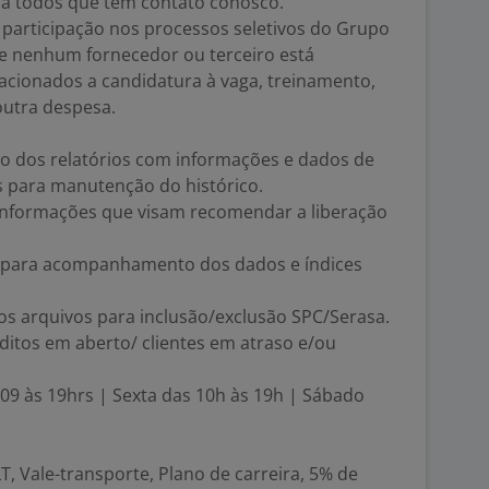
a todos que têm contato conosco.
 participação nos processos seletivos do Grupo
a, e nenhum fornecedor ou terceiro está
lacionados a candidatura à vaga, treinamento,
outra despesa.
ão dos relatórios com informações e dados de
s para manutenção do histórico.
e informações que visam recomendar a liberação
s para acompanhamento dos dados e índices
dos arquivos para inclusão/exclusão SPC/Serasa.
éditos em aberto/ clientes em atraso e/ou
09 às 19hrs | Sexta das 10h às 19h | Sábado
, Vale-transporte, Plano de carreira, 5% de