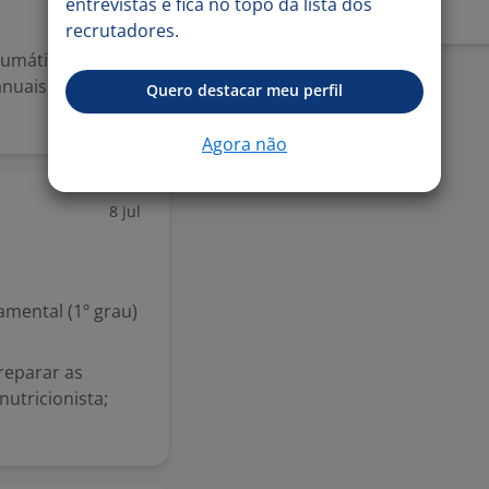
entrevistas e fica no topo da lista dos
recrutadores.
eumática,
anuais,
Quero destacar meu perfil
Agora não
8 jul
mental (1º grau)
reparar as
nutricionista;