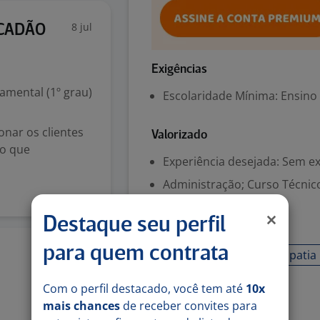
8 jul
ACADÃO
Exigências
mental (1º grau)
Escolaridade Mínima: Ensino
onar os clientes
Valorizado
no que
Experiência desejada: Sem e
Administração; Curso Técnic
Destaque seu perfil
Habilidades
para quem contrata
8 jul
Boa comunicação
Empatia
Com o perfil destacado, você tem até
10x
Denunciar vaga
mais chances
de receber convites para