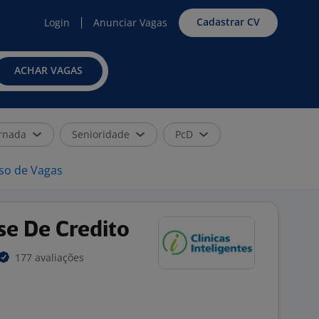
Cadastrar CV
Login
Anunciar Vagas
ACHAR VAGAS
rnada
Senioridade
PcD
iso de Vagas
ise De Credito
177 avaliações