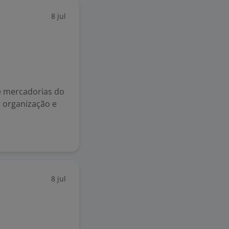
8 jul
 mercadorias do
 organização e
8 jul