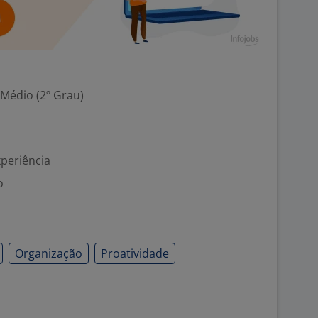
 Médio (2º Grau)
xperiência
o
Organização
Proatividade