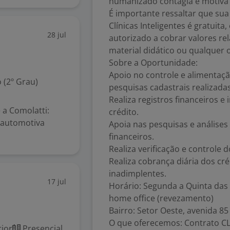
humanizado contagia e motiva 
É importante ressaltar que sua
Clínicas Inteligentes é gratuit
28 jul
autorizado a cobrar valores re
material didático ou qualquer 
Sobre a Oportunidade:
Apoio no controle e alimentaç
 (2º Grau)
pesquisas cadastrais realizada
Realiza registros financeiros 
a Comolatti:
crédito.
a automotiva
Apoia nas pesquisas e análise
financeiros.
Realiza verificação e controle 
Realiza cobrança diária dos cr
inadimplentes.
17 jul
Horário: Segunda a Quinta das 
home office (revezamento)
Bairro: Setor Oeste, avenida 85
O que oferecemos: Contrato CLT
ior
Presencial