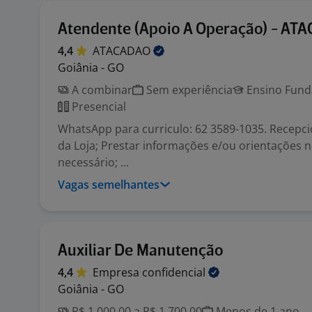
Atendente (Apoio A Operação) - AT
4,4
ATACADAO
Goiânia - GO
A combinar
Sem experiência
Ensino Funda
Presencial
WhatsApp para curriculo: 62 3589-1035. Recepci
da Loja; Prestar informações e/ou orientações 
necessário; ...
Vagas semelhantes
Auxiliar De Manutenção
4,4
Empresa
confidencial
Goiânia - GO
R$ 1.000,00 a R$ 1.700,00
Menos de 1 ano