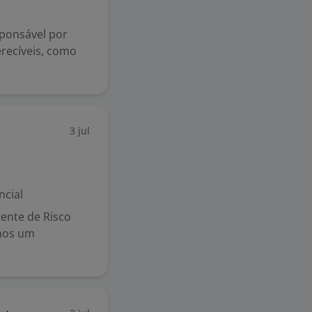
sponsável por
erecíveis, como
3 jul
ncial
ente de Risco
amos um