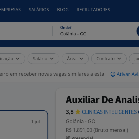
 EMPRESAS
SALÁRIOS
BLOG
RECRUTADORES
Onde?
icação
Salário
Área
Contrato
Jo
eiro em receber novas vagas similares a esta
Ativar Av
Auxiliar De Anal
3,8
CLINICAS
INTELIGENTES
Goiânia - GO
1 jul
R$ 1.891,00 (Bruto mensal)
Presencial