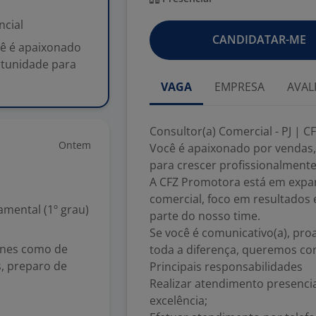
ncial
CANDIDATAR-ME
cê é apaixonado
rtunidade para
VAGA
EMPRESA
AVAL
Consultor(a) Comercial - PJ | 
Ontem
Você é apaixonado por vendas,
para crescer profissionalment
A CFZ Promotora está em expan
comercial, foco em resultados 
mental (1º grau)
parte do nosso time.
Se você é comunicativo(a), pro
arnes como de
toda a diferença, queremos co
as, preparo de
Principais responsabilidades
Realizar atendimento presencia
excelência;