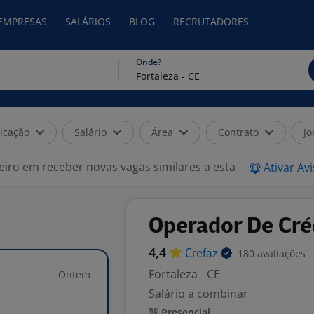
 EMPRESAS
SALÁRIOS
BLOG
RECRUTADORES
Onde?
icação
Salário
Área
Contrato
Jo
eiro em receber novas vagas similares a esta
Ativar Av
Operador De Créd
4,4
180 avaliações
Crefaz
Fortaleza - CE
Ontem
Salário a combinar
Presencial