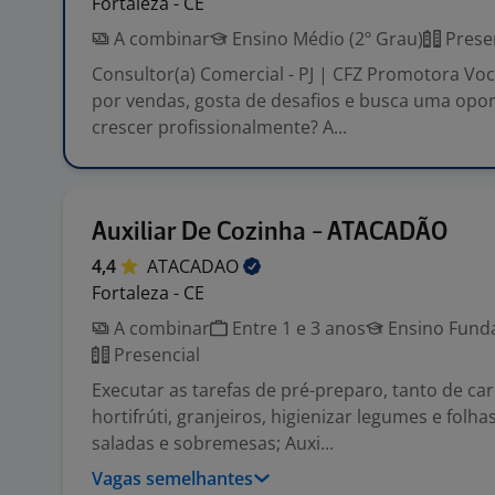
Fortaleza - CE
A combinar
Ensino Médio (2º Grau)
Prese
Consultor(a) Comercial - PJ | CFZ Promotora Vo
por vendas, gosta de desafios e busca uma opo
crescer profissionalmente? A...
Auxiliar De Cozinha - ATACADÃO
4,4
ATACADAO
Fortaleza - CE
A combinar
Entre 1 e 3 anos
Ensino Funda
Presencial
Executar as tarefas de pré-preparo, tanto de c
hortifrúti, granjeiros, higienizar legumes e folh
saladas e sobremesas; Auxi...
Vagas semelhantes