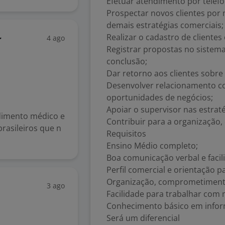
Efetuar atendimento por telefon
Prospectar novos clientes por m
demais estratégias comerciais;
Realizar o cadastro de clientes
4 ago
r
Registrar propostas no sistem
conclusão;
Dar retorno aos clientes sobr
Desenvolver relacionamento com
oportunidades de negócios;
Apoiar o supervisor nas estraté
ndimento médico e
Contribuir para a organização
rasileiros que n
Requisitos
Ensino Médio completo;
Boa comunicação verbal e faci
Perfil comercial e orientação p
Organização, comprometimento
3 ago
Facilidade para trabalhar com 
Conhecimento básico em infor
Será um diferencial