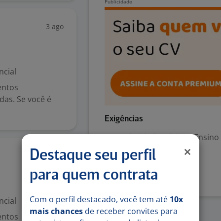
3 ago
ncial
entos
das. Se você é
Exigências
Escolaridade Mínima: Ensino
Destaque seu perfil
3 ago
Denunciar vaga
para quem contrata
Com o perfil destacado, você tem até
10x
ncial
mais chances
de receber convites para
entos