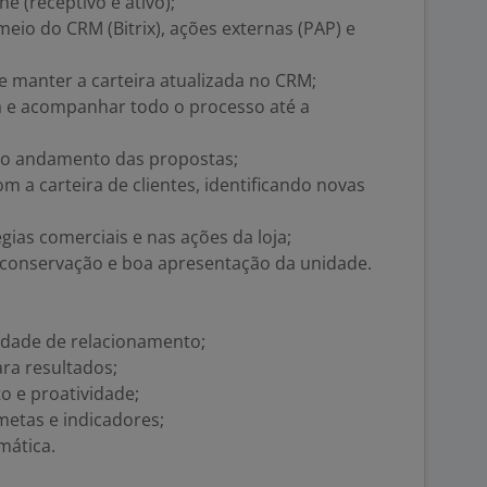
e (receptivo e ativo);
eio do CRM (Bitrix), ações externas (PAP) e
 e manter a carteira atualizada no CRM;
a e acompanhar todo o processo até a
e o andamento das propostas;
 a carteira de clientes, identificando novas
gias comerciais e nas ações da loja;
, conservação e boa apresentação da unidade.
lidade de relacionamento;
ara resultados;
 e proatividade;
metas e indicadores;
mática.