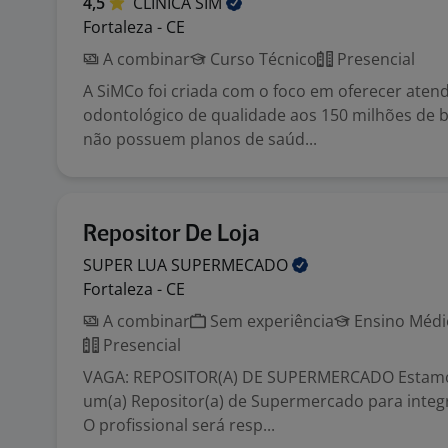
4,5
CLINICA
SIM
Fortaleza - CE
A combinar
Curso Técnico
Presencial
A SiMCo foi criada com o foco em oferecer ate
odontológico de qualidade aos 150 milhões de b
não possuem planos de saúd...
Repositor De Loja
SUPER LUA
SUPERMECADO
Fortaleza - CE
A combinar
Sem experiência
Ensino Médio
Presencial
VAGA: REPOSITOR(A) DE SUPERMERCADO Estamo
um(a) Repositor(a) de Supermercado para integ
O profissional será resp...