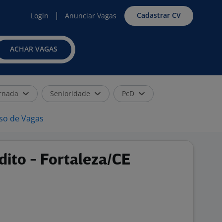
Cadastrar CV
Login
Anunciar Vagas
ACHAR VAGAS
rnada
Senioridade
PcD
iso de Vagas
ito - Fortaleza/CE