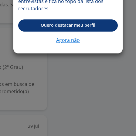
entrevistas e fica no topo da lista dos
das. Se você é
recrutadores.
Quero destacar meu perfil
30 jul
Agora não
 (2º Grau)
os em busca de
mprometido(a)
29 jul