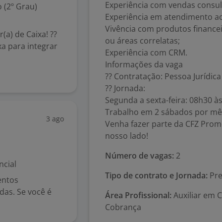
Experiência com vendas consult
 (2º Grau)
Experiência em atendimento ao 
Vivência com produtos finance
a) de Caixa! ??
ou áreas correlatas;
a para integrar
Experiência com CRM.
Informações da vaga
?? Contratação: Pessoa Jurídica 
?? Jornada:
Segunda a sexta-feira: 08h30 à
Trabalho em 2 sábados por mês
3 ago
Venha fazer parte da CFZ Prom
nosso lado!
Número de vagas:
2
ncial
Tipo de contrato e Jornada:
Pre
entos
das. Se você é
Área Profissional:
Auxiliar em C
Cobrança