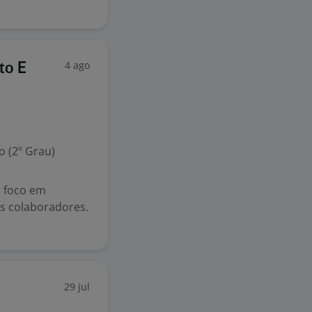
4 ago
to E
 (2º Grau)
 foco em
s colaboradores.
29 jul