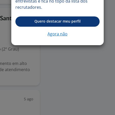
entrevistas e fica no topo da lista dos
recrutadores.
29 mai
 Santo
Quero destacar meu perfil
Agora não
 (2º Grau)
mento em alto
 de atendimento
5 ago