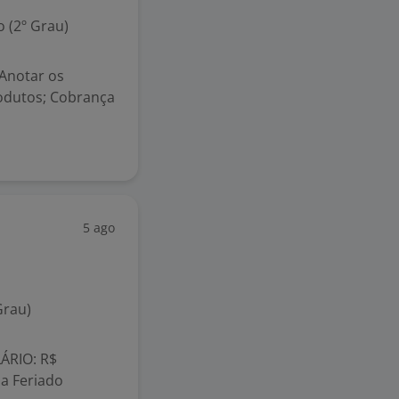
 (2º Grau)
 Anotar os
rodutos; Cobrança
5 ago
Grau)
LÁRIO: R$
a Feriado