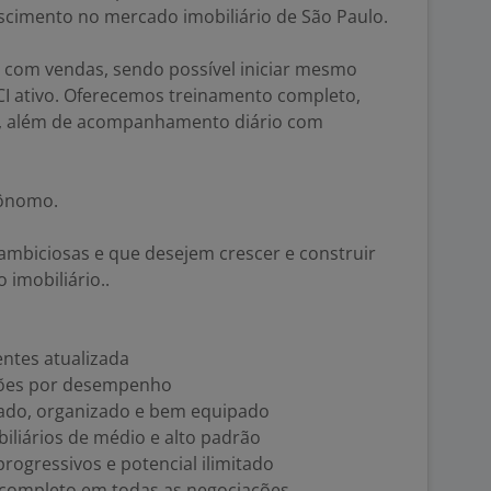
scimento no mercado imobiliário de São Paulo.
 com vendas, sendo possível iniciar mesmo
CI ativo. Oferecemos treinamento completo,
ca, além de acompanhamento diário com
tônomo.
mbiciosas e que desejem crescer e construir
 imobiliário..
ientes atualizada
ções por desempenho
rado, organizado e bem equipado
liários de médio e alto padrão
rogressivos e potencial ilimitado
 completo em todas as negociações