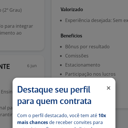
 (2º Grau)
Valorizado
Experiência desejada: Sem e
o para integrar
dimento ao
Benefícios
Bônus por resultado
Comissões
Estacionamento
6 jun
NTE
Participação nos lucros
Denunciar vaga
Destaque seu perfil
Ensino Superior
para quem contrata
onal para
arantindo
Com o perfil destacado, você tem até
10x
mais chances
de receber convites para