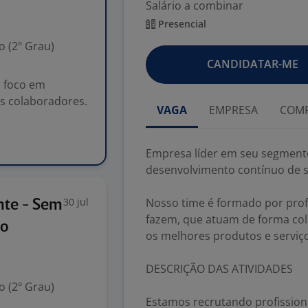
Salário a combinar
Presencial
 (2º Grau)
CANDIDATAR-ME
 foco em
s colaboradores.
VAGA
EMPRESA
COMP
Empresa líder em seu segment
desenvolvimento contínuo de 
30 jul
Nosso time é formado por prof
nte - Sem
fazem, que atuam de forma cola
io
os melhores produtos e serviço
DESCRIÇÃO DAS ATIVIDADES
 (2º Grau)
Estamos recrutando profission