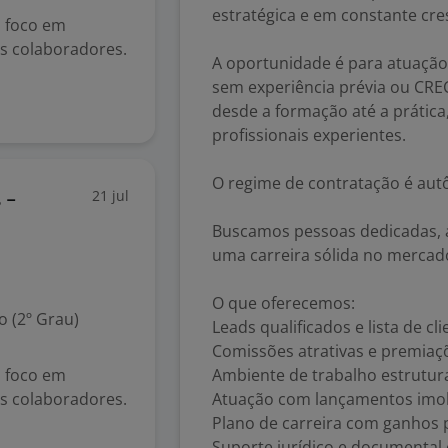
estratégica e em constante cre
 foco em
s colaboradores.
A oportunidade é para atuação
sem experiência prévia ou CRE
desde a formação até a práti
profissionais experientes.
O regime de contratação é au
21 jul
 -
Buscamos pessoas dedicadas, a
uma carreira sólida no mercado
O que oferecemos:
 (2º Grau)
Leads qualificados e lista de cl
Comissões atrativas e premia
 foco em
Ambiente de trabalho estrutu
s colaboradores.
Atuação com lançamentos imobi
Plano de carreira com ganhos p
Suporte jurídico e documental