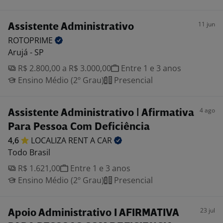
11 jun
Assistente Administrativo
ROTOPRIME
Arujá - SP
R$ 2.800,00 a R$ 3.000,00
Entre 1 e 3 anos
Ensino Médio (2º Grau)
Presencial
4 ago
Assistente Administrativo | Afirmativa
Para Pessoa Com Deficiência
4,6
LOCALIZA RENT A
CAR
Todo Brasil
R$ 1.621,00
Entre 1 e 3 anos
Ensino Médio (2º Grau)
Presencial
23 jul
Apoio Administrativo I AFIRMATIVA