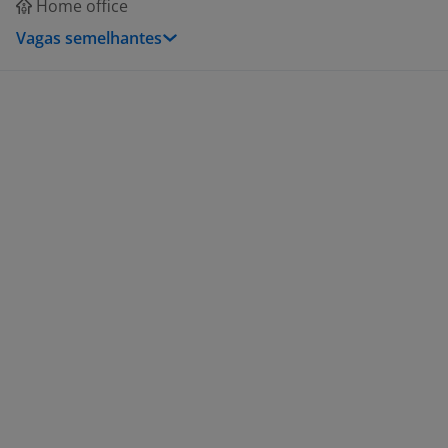
Home office
Vagas semelhantes