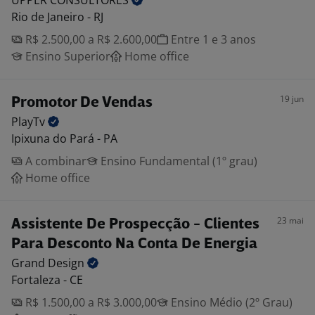
UPPER
CONSULTORES
Rio de Janeiro - RJ
R$ 2.500,00 a R$ 2.600,00
Entre 1 e 3 anos
Ensino Superior
Home office
19 jun
Promotor De Vendas
PlayTv
Ipixuna do Pará - PA
A combinar
Ensino Fundamental (1º grau)
Home office
23 mai
Assistente De Prospecção - Clientes
Para Desconto Na Conta De Energia
Grand
Design
Fortaleza - CE
R$ 1.500,00 a R$ 3.000,00
Ensino Médio (2º Grau)