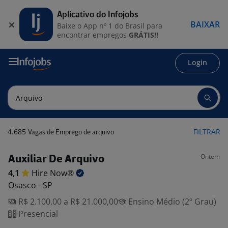
Aplicativo do Infojobs
BAIXAR
Baixe o App nº 1 do Brasil para
encontrar empregos
GRÁTIS!!
Login
4.685
FILTRAR
Vagas de Emprego de arquivo
Ontem
Auxiliar De Arquivo
4,1
Hire
Now®
Osasco - SP
R$ 2.100,00 a R$ 21.000,00
Ensino Médio (2º Grau)
Presencial