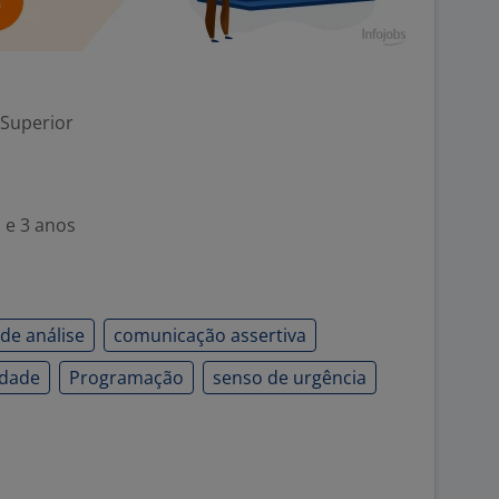
 Superior
 e 3 anos
de análise
comunicação assertiva
idade
Programação
senso de urgência