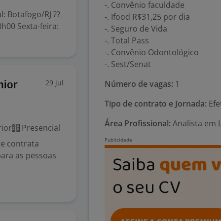
-. Convênio faculdade
l: Botafogo/RJ ??
-. Ifood R$31,25 por dia
h00 Sexta-feira:
-. Seguro de Vida
-. Total Pass
-. Convênio Odontológico
-. Sest/Senat
29 jul
Número de vagas:
1
nior
Tipo de contrato e Jornada:
Efe
Área Profissional:
Analista em L
ior
Presencial
e contrata
para as pessoas