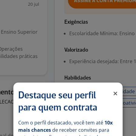
20 jul
Exigências
Ensino Superior
Escolaridade Mínima: Ensino
 Operações
Valorizado
lidades práticas
Experiência desejada: Entre 1
Habilidades
29 jun
• Organização.
Capacidade 
entos Jr
Destaque seu perfil
LECAO DE
Foco em resultado
Proativ
para quem contrata
Denunciar vaga
Com o perfil destacado, você tem até
10x
mais chances
de receber convites para
onal do segmento