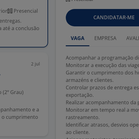
ior
Presencial
CANDIDATAR-ME
entregas.
a até a conclusão
VAGA
EMPRESA
AVAL
Acompanhar a programação diár
2 jul
Monitorar a execução das viage
Garantir o cumprimento dos h
armazéns e clientes.
Controlar prazos de entrega e
 (2º Grau)
exportação.
Realizar acompanhamento da pr
ompanhamento e a
Monitorar em tempo real a mov
do o cumprimento
rastreamento.
Identificar atrasos, desvios o
ao cliente.