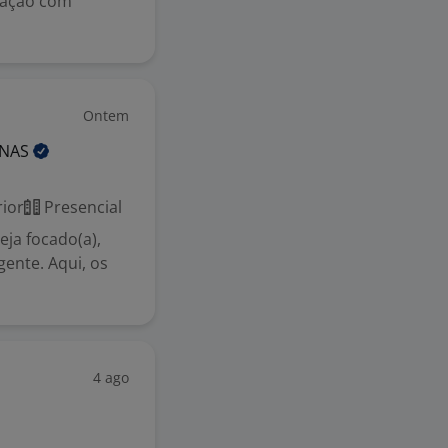
tuação com
Ontem
INAS
ior
Presencial
ja focado(a),
gente. Aqui, os
4 ago