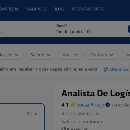
 EMPRESAS
SALÁRIOS
BLOG
RECRUTADORES
Onde?
icação
Salário
Área
Contrato
Jo
eiro em receber novas vagas similares a esta
Ativar Av
Analista De Logí
4,1
40 avali
Souza
Araujo
Rio de Janeiro - RJ
31 jul
Salário a combinar
Presencial