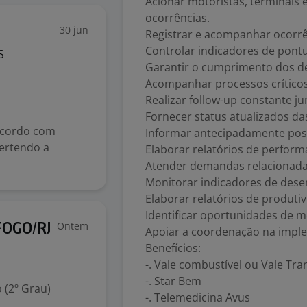
Acionar motoristas, terminais 
ocorrências.
30 jun
Registrar e acompanhar ocorrê
Controlar indicadores de pontu
S
Garantir o cumprimento dos dea
Acompanhar processos críticos
Realizar follow-up constante ju
Fornecer status atualizados da
acordo com
Informar antecipadamente poss
vertendo a
Elaborar relatórios de perfo
Atender demandas relacionadas
Monitorar indicadores de des
Elaborar relatórios de produtiv
Identificar oportunidades de m
Ontem
FOGO/RJ
Apoiar a coordenação na imple
Benefícios:
-. Vale combustível ou Vale Tr
-. Star Bem
 (2º Grau)
-. Telemedicina Avus