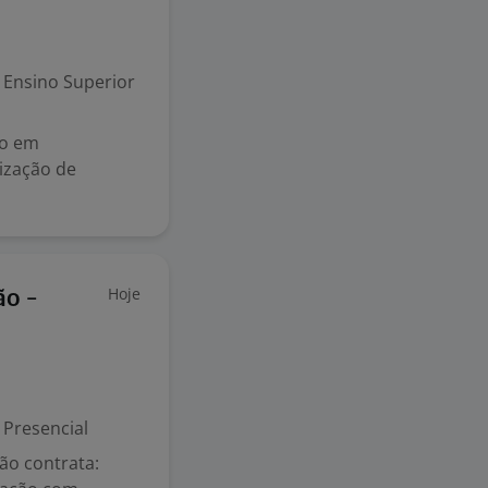
Ensino Superior
co em
mização de
Hoje
ão -
Presencial
ão contrata: