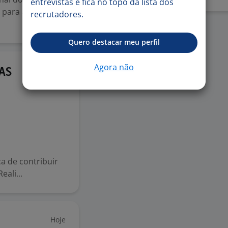
entrevistas e fica no topo da lista dos
l para atuar na
recrutadores.
Quero destacar meu perfil
Agora não
17 jun
AS
a de contribuir
ali...
Hoje