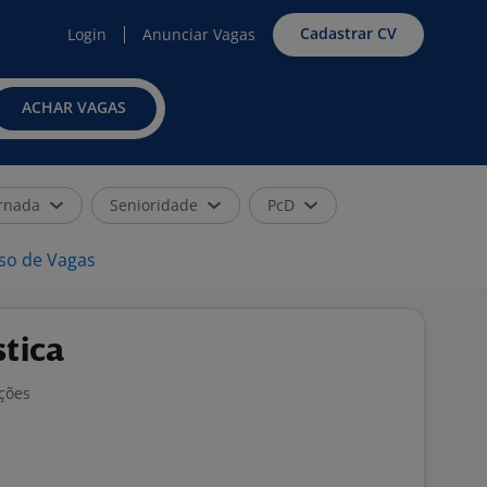
Cadastrar CV
Login
Anunciar Vagas
ACHAR VAGAS
rnada
Senioridade
PcD
iso de Vagas
stica
ações