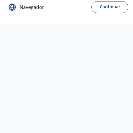
Navegador
Continuar
3 ago
Analista De Atendimento - Movida
4,1
YH
Brasil
Barueri - SP
A combinar
Entre 1 e 3 anos
Ensino Médio (2º Grau)
Presencial
3 ago
ANALISTA DE ATENDIMENTO PL -
RETENÇÃO
4,4
PLURIS
MIDIA