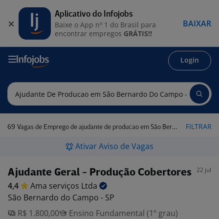
Aplicativo do Infojobs
BAIXAR
Baixe o App nº 1 do Brasil para
encontrar empregos
GRÁTIS!!
Login
69
FILTRAR
Vagas de Emprego de ajudante de producao em São Bernardo do Campo - SP
Ativar Aviso de Vagas
22 jul
Ajudante Geral - Produção Cobertores
4,4
Ama serviços
Ltda
São Bernardo do Campo - SP
R$ 1.800,00
Ensino Fundamental (1º grau)