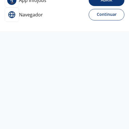
App Infojobs
Navegador
Continuar
14 jul
AUXILIAR DE MARCENARIA
CASINHAS DE
MADEIRA
Belo Horizonte - MG
R$ 1.700,00 a R$ 2.500,00
Sem experiência
Pós-graduação - Mestrado
Presencial
14 jul
Assistente De Serviços
4,0
NORTEARH