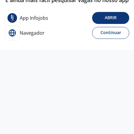
É ainda mais fácil pesquisar vagas no nosso app
App Infojobs
ABRIR
Navegador
Continuar
Para Candidatos
Acesse o site de empregos líder e se candidate a
vagas adequadas ao seu perfil de forma fácil e
rápida.