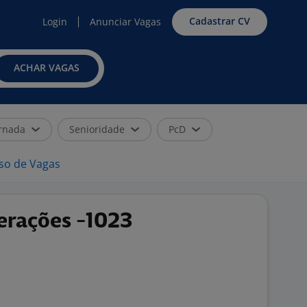
Cadastrar CV
Login
Anunciar Vagas
ACHAR VAGAS
rnada
Senioridade
PcD
iso de Vagas
perações -1023