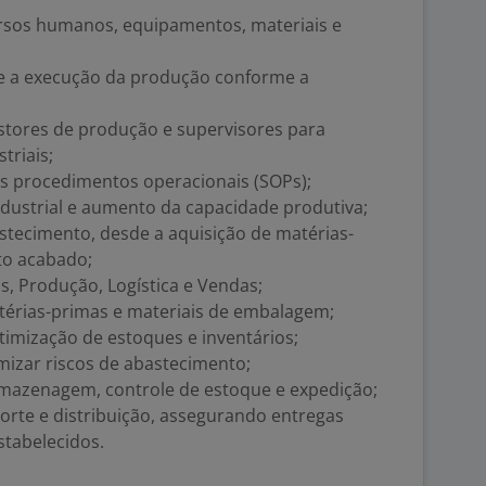
ursos humanos, equipamentos, materiais e
 e a execução da produção conforme a
tores de produção e supervisores para
triais;
os procedimentos operacionais (SOPs);
ndustrial e aumento da capacidade produtiva;
stecimento, desde a aquisição de matérias-
to acabado;
, Produção, Logística e Vendas;
atérias-primas e materiais de embalagem;
timização de estoques e inventários;
mizar riscos de abastecimento;
mazenagem, controle de estoque e expedição;
orte e distribuição, assegurando entregas
stabelecidos.