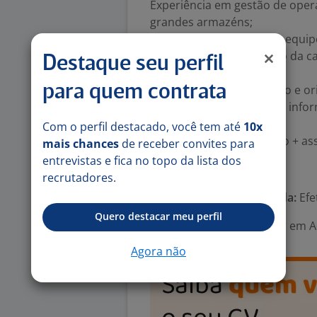
Experiência em gestão de opera
grandes armazéns;
Vivência em liderança de equipe
Conhecimento em gestão da cad
Destaque seu perfil
industriais;
para quem contrata
Perfil estratégico, analítico e 
Conhecimento básico em infor
Benefícios:
Com o perfil destacado, você tem até
10x
Alojamento + alimentação + ass
mais chances
de receber convites para
entrevistas e fica no topo da lista dos
Número de vagas:
1
recrutadores.
Tipo de contrato e Jornada:
Efe
Quero destacar meu perfil
Área Profissional:
Diretor em A
Agora não