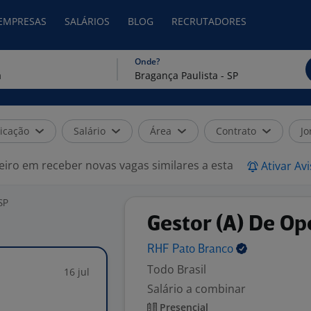
 EMPRESAS
SALÁRIOS
BLOG
RECRUTADORES
Onde?
icação
Salário
Área
Contrato
Jo
eiro em receber novas vagas similares a esta
Ativar Av
 SP
Gestor (A) De O
RHF Pato
Branco
Todo Brasil
16 jul
Salário a combinar
Presencial