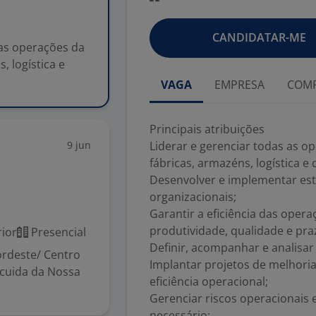
CANDIDATAR-ME
 as operações da
, logística e
VAGA
EMPRESA
COMP
Principais atribuições
9 jun
Liderar e gerenciar todas as o
fábricas, armazéns, logística e
Desenvolver e implementar estr
organizacionais;
Garantir a eficiência das ope
produtividade, qualidade e pra
ior
Presencial
Definir, acompanhar e analisar
ordeste/ Centro
Implantar projetos de melhori
 cuida da Nossa
eficiência operacional;
Gerenciar riscos operacionais
necessário;