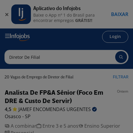
Aplicativo do Infojobs
BAIXAR
Baixe o App nº 1 do Brasil para
encontrar empregos
GRÁTIS!!
Login
20
FILTRAR
Vagas de Emprego de Diretor de Filial
Ontem
Analista De FP&A Sênior (Foco Em
DRE & Custo De Servir)
4,5
JAMEF ENCOMENDAS
URGENTES
Osasco - SP
A combinar
Entre 3 e 5 anos
Ensino Superior