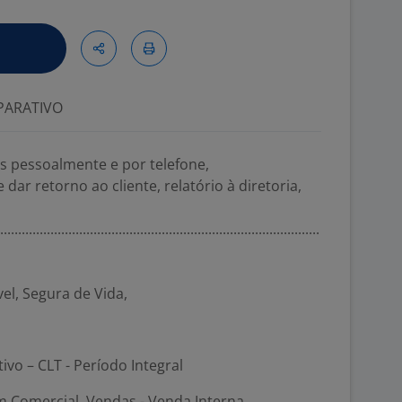
ARATIVO
s pessoalmente e por telefone,
r retorno ao cliente, relatório à diretoria,
.........................................................................................
vel, Segura de Vida,
tivo – CLT - Período Integral
m Comercial, Vendas - Venda Interna