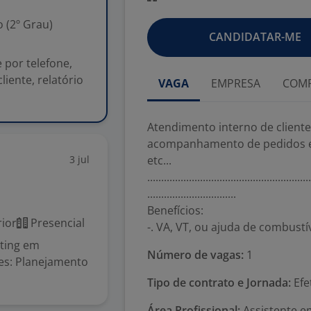
 (2º Grau)
CANDIDATAR-ME
 por telefone,
iente, relatório
VAGA
EMPRESA
COMP
Atendimento interno de cliente
acompanhamento de pedidos e da
3 jul
etc...
...........................................................
................................
Benefícios:
ior
Presencial
-. VA, VT, ou ajuda de combustí
eting em
Número de vagas:
1
des: Planejamento
Tipo de contrato e Jornada:
Efe
Área Profissional:
Assistente e