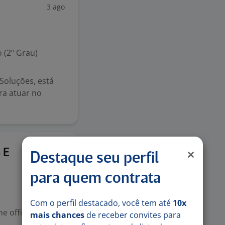
3 ago
 (2º Grau)
Soluções, está
ra atuar no
29 jul
 E
Destaque seu perfil
para quem contrata
Com o perfil destacado, você tem até
10x
 office
mais chances
de receber convites para