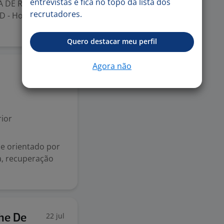
entrevistas e fica no topo da lista dos
TA DE REVENUE
recrutadores.
D - Home Office
Quero destacar meu perfil
Agora não
31 jul
ior
 e orientado por
a, recuperação
22 jul
lhe De