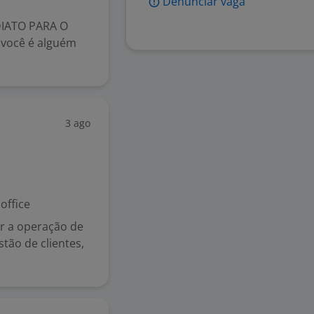
Denunciar vaga
IATO PARA O
você é alguém
3 ago
ffice
r a operação de
tão de clientes,