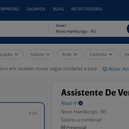
 EMPRESAS
SALÁRIOS
BLOG
RECRUTADORES
Onde?
icação
Salário
Área
Contrato
Jo
eiro em receber novas vagas similares a esta
Ativar Av
Assistente De Ve
Atual
rh
Novo Hamburgo - RS
9 jul
Salário a combinar
Presencial