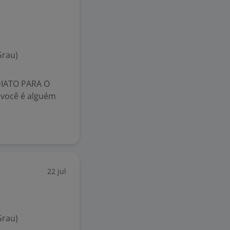
Grau)
IATO PARA O
você é alguém
22 jul
Grau)