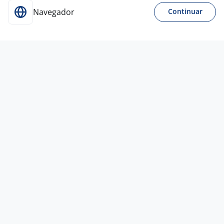
Navegador
Continuar
22 jun
Executivo De Vendas B2B
LETICIA ALMEIDA DA
CRUZ
São Paulo - SP
R$ 1.600,00 a R$ 2.500,00
Entre 1 e 3 anos
Ensino Médio (2º Grau)
Home office
22 jun
Representante Comercial - Rio De
Janeiro
Inovar
M.