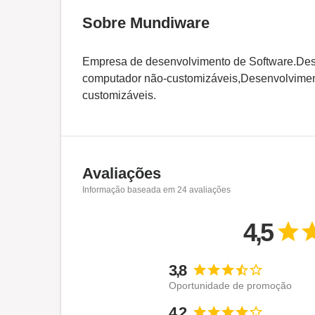
Sobre Mundiware
Empresa de desenvolvimento de Software.Des
computador não-customizáveis,Desenvolvimen
customizáveis.
Avaliações
Informação baseada em
24
avaliações
4,5
3,8
Oportunidade de promoção
4,2