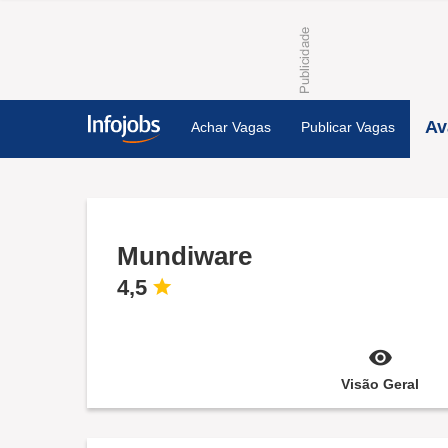
Av
Achar Vagas
Publicar Vagas
Mundiware
4,5
Visão Geral