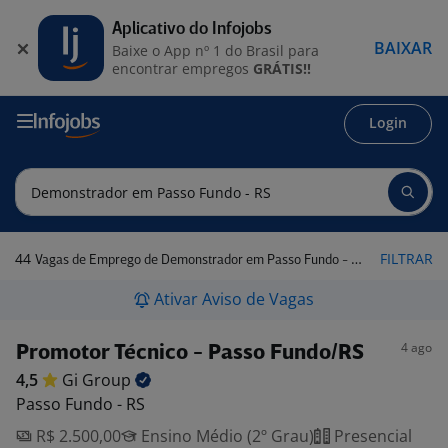
Aplicativo do Infojobs
BAIXAR
Baixe o App nº 1 do Brasil para
encontrar empregos
GRÁTIS!!
Login
44
FILTRAR
Vagas de Emprego de Demonstrador em Passo Fundo - RS
Ativar Aviso de Vagas
4 ago
Promotor Técnico - Passo Fundo/RS
4,5
Gi
Group
Passo Fundo - RS
R$ 2.500,00
Ensino Médio (2º Grau)
Presencial