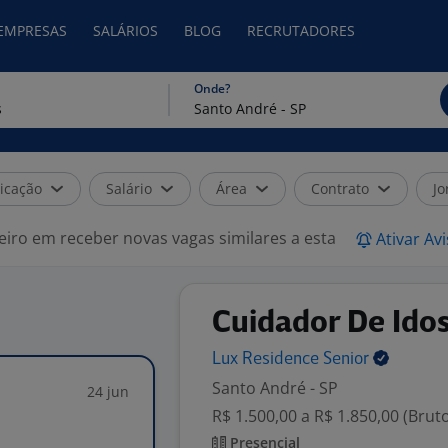
 EMPRESAS
SALÁRIOS
BLOG
RECRUTADORES
Onde?
icação
Salário
Área
Contrato
Jo
eiro em receber novas vagas similares a esta
Ativar Av
Cuidador De Ido
Lux Residence
Senior
Santo André - SP
24 jun
R$ 1.500,00 a R$ 1.850,00 (Brut
Presencial