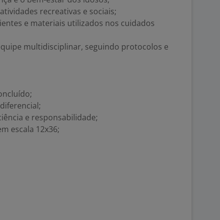
ividades recreativas e sociais;
entes e materiais utilizados nos cuidados
uipe multidisciplinar, seguindo protocolos e
oncluído;
iferencial;
iência e responsabilidade;
em escala 12x36;