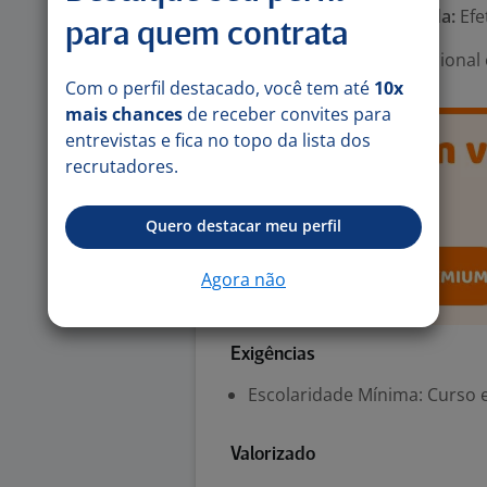
Tipo de contrato e Jornada:
Efe
para quem contrata
Área Profissional:
Operacional 
Com o perfil destacado, você tem até
10x
mais chances
de receber convites para
entrevistas e fica no topo da lista dos
recrutadores.
Quero destacar meu perfil
Agora não
Exigências
Escolaridade Mínima: Curso ex
Valorizado