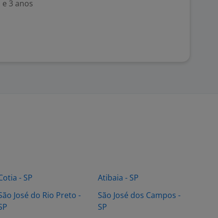
 e 3 anos
Cotia - SP
Atibaia - SP
São José do Rio Preto -
São José dos Campos -
SP
SP