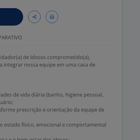
ARATIVO
idador(a) de Idosos comprometido(a),
ra integrar nossa equipe em uma casa de
dades de vida diária (banho, higiene pessoal,
uário;
forme prescrição e orientação da equipe de
no estado físico, emocional e comportamental
nça e o bem-estar dos idosos;