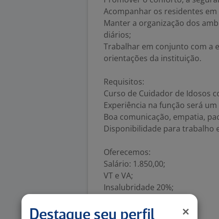
Acompanhar os residentes em at
Manter a organização dos ambi
diários;
Trabalhar em conjunto com a eq
orientações da instituição.
Requisitos:
Curso de Cuidador de Idosos c
Experiência na função será um d
Boa comunicação, empatia, pac
Disponibilidade para trabalho 
Oferecemos:
Salário: 1.850,00;
VT e VA;
Insalubridade 20%;
Número de vagas:
1
Destaque seu perfil