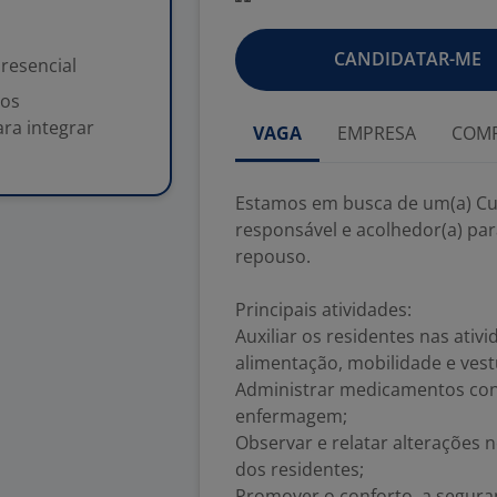
CANDIDATAR-ME
resencial
sos
ra integrar
VAGA
EMPRESA
COMP
Estamos em busca de um(a) Cu
responsável e acolhedor(a) pa
repouso.
Principais atividades:
Auxiliar os residentes nas ativi
alimentação, mobilidade e vest
Administrar medicamentos con
enfermagem;
Observar e relatar alterações 
dos residentes;
Promover o conforto, a segura