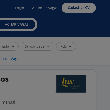
Cadastrar CV
Login
Anunciar Vagas
ACHAR VAGAS
rnada
Senioridade
PcD
iso de Vagas
sos
o mensal)