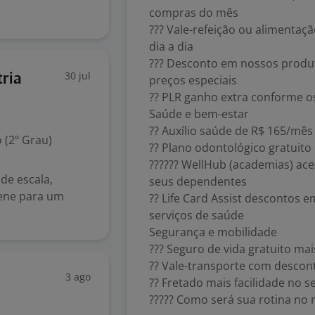
compras do mês
??? Vale-refeição ou alimentaçã
dia a dia
??? Desconto em nossos produt
30 jul
ria
preços especiais
?? PLR ganho extra conforme o
Saúde e bem-estar
?? Auxílio saúde de R$ 165/mês
 (2º Grau)
?? Plano odontológico gratuit
?????? WellHub (academias) aces
de escala,
seus dependentes
iene para um
?? Life Card Assist descontos 
serviços de saúde
Segurança e mobilidade
??? Seguro de vida gratuito mai
?? Vale-transporte com descon
3 ago
?? Fretado mais facilidade no
????? Como será sua rotina no 