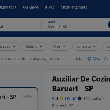
 EMPRESAS
SALÁRIOS
BLOG
RECRUTADORES
Onde?
icação
Salário
Área
Contrato
Jo
eiro em receber novas vagas similares a esta
Ativar Av
Auxiliar De Cozin
Barueri - SP
5 ago
ri - SP
4,4
179 avaliações
LIV
UP
Barueri - SP