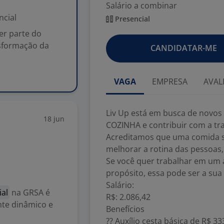
Salário a combinar
ncial
Presencial
er parte do
nsformação da
CANDIDATAR-ME
VAGA
EMPRESA
AVAL
Liv Up está em busca de novos 
18 jun
COZINHA e contribuir com a tr
Acreditamos que uma comida sa
melhorar a rotina das pessoas,
Se você quer trabalhar em um 
propósito, essa pode ser a sua
Salário:
ial
na GRSA é
R$: 2.086,42
nte dinâmico e
Benefícios
?? Auxílio cesta básica de R$ 