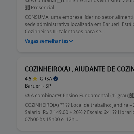
A combinar
Entre 1 e 3 anos
Ensino Médio
Presencial
CONSUMA, uma empresa líder no setor alimentí
sede administrativa localizada em Barueri. Est
Cozinheiros III- talentosos para se...
Vagas semelhantes
COZINHEIRO(A) , AJUDANTE DE COZI
4,5
GRSA
Barueri - SP
A combinar
Ensino Fundamental (1º grau)
COZINHEIRO(A) ?? ?? Local de trabalho: Jandira –
Salário: R$ 2.149,00 + 20% ? Escala: 6x1 ?? Horári
07h00 às 15h00 e 12h...