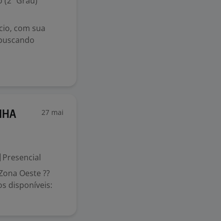
 (2º Grau)
cio, com sua
á buscando
27 mai
NHA
Presencial
 Zona Oeste ??
os disponíveis: