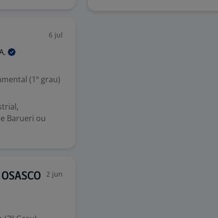
6 jul
A.
mental (1º grau)
trial,
de Barueri ou
2 jun
/ OSASCO