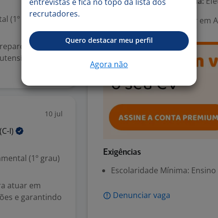
Tipo de contrato e Jornada:
Efet
entrevistas e fica no topo da lista dos
recrutadores.
l (1º grau)
Área Profissional:
Auxiliar em 
Quero destacar meu perfil
preparo de
utensílios e
Agora não
10 jul
(C-I)
Exigências
mental (1º grau)
Escolaridade Mínima: Ensino
ra atuar em
Denunciar vaga
ções e garantindo