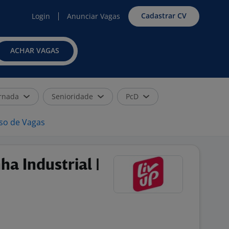
Cadastrar CV
Login
Anunciar Vagas
ACHAR VAGAS
rnada
Senioridade
PcD
iso de Vagas
ha Industrial |