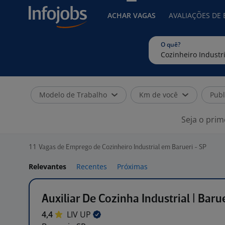
ACHAR VAGAS
AVALIAÇÕES DE
O quê?
Modelo de Trabalho
Km de você
Publ
Seja o prim
11
Vagas de Emprego de Cozinheiro Industrial em Barueri - SP
Relevantes
Recentes
Próximas
Auxiliar De Cozinha Industrial | Barue
4,4
LIV
UP