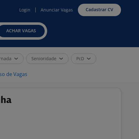
Cadastrar CV
Login
Anunciar Vagas
ACHAR VAGAS
rnada
Senioridade
PcD
iso de Vagas
nha