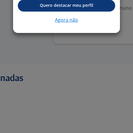
Quero destacar meu perfil
Escolaridade Mínima: Ensino
Agora não
Denunciar vaga
onadas