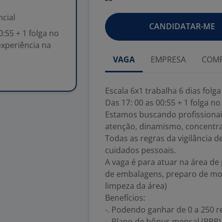
cial
CANDIDATAR-ME
0:55 + 1 folga no
xperiência na
VAGA
EMPRESA
COMP
Escala 6x1 trabalha 6 dias folga
Das 17: 00 as 00:55 + 1 folga 
Estamos buscando profissionai
atenção, dinamismo, concentra
Todas as regras da vigilância 
cuidados pessoais.
A vaga é para atuar na área 
de embalagens, preparo de mo
limpeza da área)
Benefícios:
-. Podendo ganhar de 0 a 250 re
-. Plano de bônus mensal (PRR)