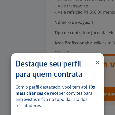
-. Vale transporte
-. Vale refeição R$ 500,00 mens
Número de vagas:
1
Tipo de contrato e Jornada:
Efe
Área Profissional:
Auxiliar em 
Destaque seu perfil
para quem contrata
Com o perfil destacado, você tem até
10x
mais chances
de receber convites para
entrevistas e fica no topo da lista dos
recrutadores.
Exigências