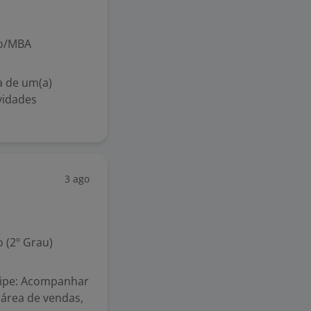
ão/MBA
a de um(a)
vidades
3 ago
 (2º Grau)
uipe: Acompanhar
 área de vendas,