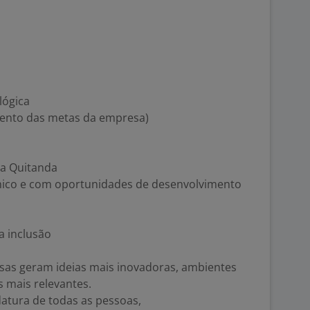
lógica
mento das metas da empresa)
ja Quitanda
mico e com oportunidades de desenvolvimento
a inclusão
sas geram ideias mais inovadoras, ambientes
s mais relevantes.
datura de todas as pessoas,