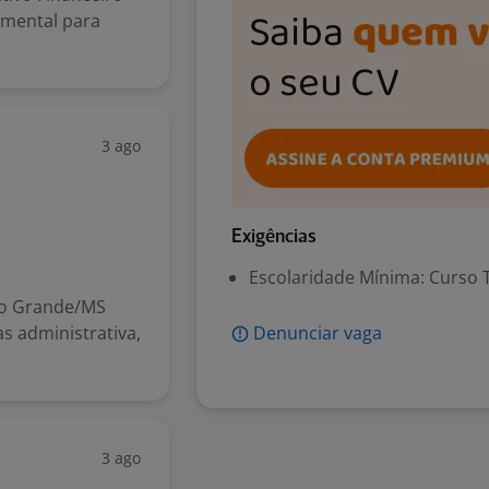
amental para
3 ago
Exigências
Escolaridade Mínima: Curso 
po Grande/MS
as administrativa,
Denunciar vaga
3 ago