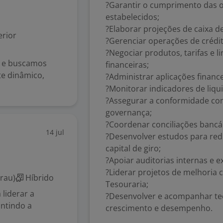
?Garantir o cumprimento das o
estabelecidos;
?Elaborar projeções de caixa d
rior
?Gerenciar operações de crédito
?Negociar produtos, tarifas e li
a e buscamos
financeiras;
e dinâmico,
?Administrar aplicações finance
?Monitorar indicadores de liqu
?Assegurar a conformidade com 
governança;
?Coordenar conciliações bancá
14 jul
?Desenvolver estudos para red
capital de giro;
?Apoiar auditorias internas e e
?Liderar projetos de melhoria 
rau)
Híbrido
Tesouraria;
 liderar a
?Desenvolver e acompanhar te
antindo a
crescimento e desempenho.