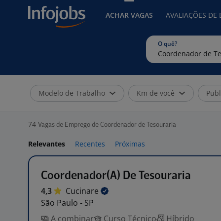
ACHAR VAGAS
AVALIAÇÕES DE
O quê?
Modelo de Trabalho
Km de você
Publ
74
Vagas de Emprego de Coordenador de Tesouraria
Relevantes
Recentes
Próximas
Coordenador(A) De Tesouraria
4,3
Cucinare
São Paulo - SP
A combinar
Curso Técnico
Híbrido