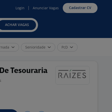
Cadastrar CV
Login
Anunciar Vagas
ACHAR VAGAS
rnada
Senioridade
PcD
De Tesouraria
s