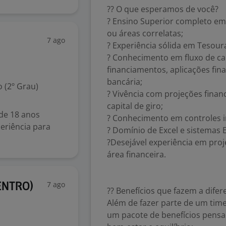
?? O que esperamos de você?
? Ensino Superior completo em
ou áreas correlatas;
7 ago
? Experiência sólida em Tesour
? Conhecimento em fluxo de cai
financiamentos, aplicações fin
bancária;
 (2º Grau)
? Vivência com projeções fina
capital de giro;
de 18 anos
? Conhecimento em controles i
eriência para
? Domínio de Excel e sistemas 
?Desejável experiência em proj
área financeira.
7 ago
CENTRO)
?? Benefícios que fazem a difer
Além de fazer parte de um tim
um pacote de benefícios pensa