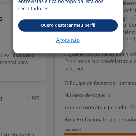
entrevistas e fica no topo da lista dos
independentemente de gênero, r
recrutadores.
gênero, idade, religião ou defic
Temos um compromisso genuín
4 ago
o
mais inclusivo e respeitoso. 
Quero destacar meu perfil
negras, pessoas com deficiênci
LGBTQIAPN+ a fazerem parte d
Agora não
? Queremos conhecer sua históri
ivo Financeiro
Esperamos sua candidatura e 
amental para
seletivo!
?? Equipe de Recursos Human
Número de vagas:
1
4 ago
o
Tipo de contrato e Jornada:
Efe
Área Profissional:
Coordenador 
ivo Financeiro