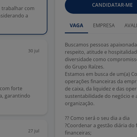
CANDIDATAR-ME
 trabalhar com
onsiderando a
VAGA
EMPRESA
AVAL
Buscamos pessoas apaixonadas
30 jul
respeito, atitude e hospitalida
diversidade como compromiss
do Grupo Raízes.
Estamos em busca de um(a) Coo
operações financeiras da empre
com forte
de caixa, da liquidez e das ope
ea, garantindo
sustentabilidade do negócio e 
organização.
?? Como será o seu dia a dia
?Coordenar a gestão diária do f
27 jul
financeiras;