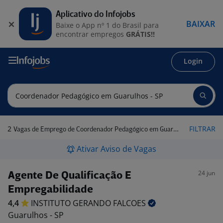
Aplicativo do Infojobs
BAIXAR
Baixe o App nº 1 do Brasil para
encontrar empregos
GRÁTIS!!
Login
2
FILTRAR
Vagas de Emprego de Coordenador Pedagógico em Guarulhos - SP
Ativar Aviso de Vagas
24 jun
Agente De Qualificação E
Empregabilidade
4,4
INSTITUTO GERANDO
FALCOES
Guarulhos - SP