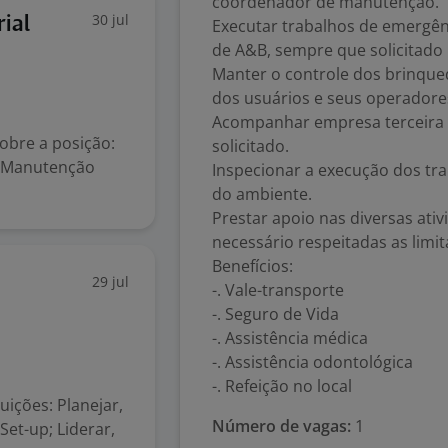
coordenador de manutenção.
30 jul
ial
Executar trabalhos de emergên
de A&B, sempre que solicitado
Manter o controle dos brinqu
dos usuários e seus operadore
Acompanhar empresa terceira
obre a posição:
solicitado.
e Manutenção
Inspecionar a execução dos tr
do ambiente.
Prestar apoio nas diversas ati
necessário respeitadas as limita
Benefícios:
29 jul
-. Vale-transporte
-. Seguro de Vida
-. Assistência médica
-. Assistência odontológica
-. Refeição no local
uições: Planejar,
Número de vagas:
1
Set-up; Liderar,