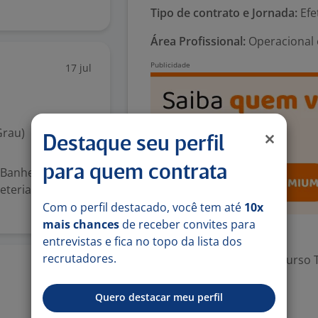
Tipo de contrato e Jornada:
Efe
Área Profissional:
Operacional 
17 jul
Grau)
Destaque seu perfil
para quem contrata
anhetista para
eteria de
Com o perfil destacado, você tem até
10x
mais chances
de receber convites para
Exigências
entrevistas e fica no topo da lista dos
recrutadores.
Escolaridade Mínima: Curso 
1 jul
Quero destacar meu perfil
Valorizado