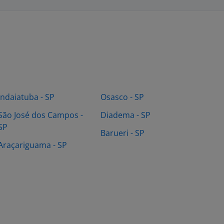
Indaiatuba - SP
Osasco - SP
São José dos Campos -
Diadema - SP
SP
Barueri - SP
Araçariguama - SP