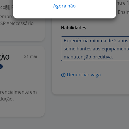
Experiência desejada: Entre 1
Agora não
ico
Presencial
Ensino Médio (2º Grau); Ensi
 empresa do
/SP *Necessário
Habilidades
Experiência mínima de 2 ano
semelhantes aos equipamentos
21 mai
manutenção preditiva.
ÇÃO
Denunciar vaga
ferencialmente em
odução,