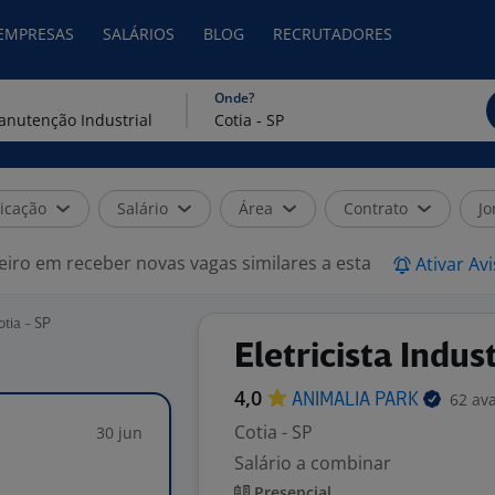
 EMPRESAS
SALÁRIOS
BLOG
RECRUTADORES
Onde?
icação
Salário
Área
Contrato
Jo
eiro em receber novas vagas similares a esta
Ativar Av
tia - SP
Eletricista Indust
4,0
62 av
ANIMALIA
PARK
Cotia - SP
30 jun
Salário a combinar
Presencial