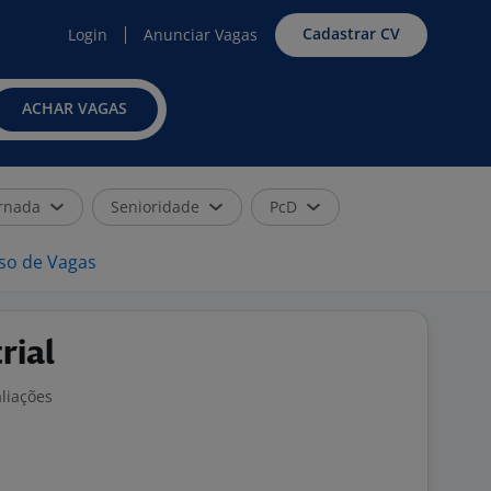
Cadastrar CV
Login
Anunciar Vagas
ACHAR VAGAS
rnada
Senioridade
PcD
iso de Vagas
rial
aliações