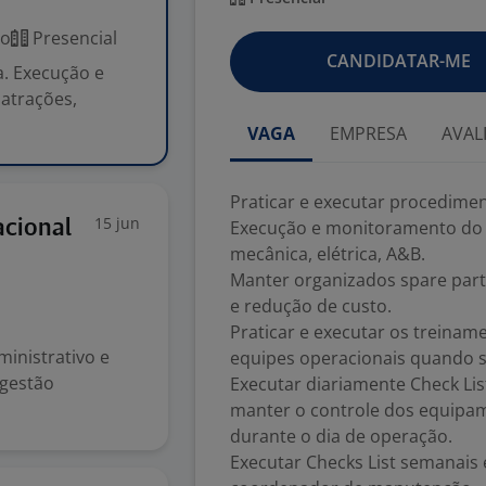
co
Presencial
CANDIDATAR-ME
a. Execução e
atrações,
VAGA
EMPRESA
AVAL
Praticar e executar procedime
15 jun
acional
Execução e monitoramento do 
mecânica, elétrica, A&B.
Manter organizados spare part
e redução de custo.
Praticar e executar os treina
inistrativo e
equipes operacionais quando so
 gestão
Executar diariamente Check Li
manter o controle dos equipam
durante o dia de operação.
Executar Checks List semanais