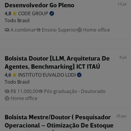
13 jul
Desenvolvedor Go Pleno
4,8
CODE
GROUP
Todo Brasil
A combinar
Ensino Superior
Home office
6 jul
Bolsista Doutor [LLM, Arquitetura De
Agentes, Benchmarking] ICT ITAÚ
4,6
INSTITUTO EUVALDO
LODI
Todo Brasil
R$ 11.000,00
Pós-graduação - Doutorado
Home office
25 jun
Bolsista Mestre/Doutor ( Pesquisador
Operacional – Otimização De Estoque