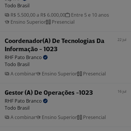
Todo Brasil
R$ 5.500,00 a R$ 6.000,00
Entre 5 e 10 anos
Ensino Superior
Presencial
22 jul
Coordenador(A) De Tecnologias Da
Informação - 1023
RHF Pato
Branco
Todo Brasil
A combinar
Ensino Superior
Presencial
16 jul
Gestor (A) De Operações -1023
RHF Pato
Branco
Todo Brasil
A combinar
Ensino Superior
Presencial