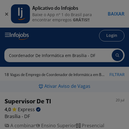
Aplicativo do Infojobs
BAIXAR
Baixe o App nº 1 do Brasil para
encontrar empregos
GRÁTIS!!
Login
18
FILTRAR
Vagas de Emprego de Coordenador de Informática em Brasília - DF
Ativar Aviso de Vagas
20 jul
Supervisor De TI
4,0
Express
Brasília - DF
A combinar
Ensino Superior
Presencial