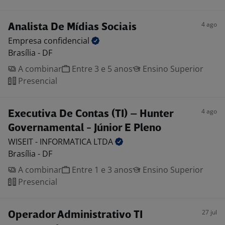
4 ago
Analista De Mídias Sociais
Empresa
confidencial
Brasília - DF
A combinar
Entre 3 e 5 anos
Ensino Superior
Presencial
4 ago
Executiva De Contas (TI) – Hunter
Governamental - Júnior E Pleno
WISEIT - INFORMATICA
LTDA
Brasília - DF
A combinar
Entre 1 e 3 anos
Ensino Superior
Presencial
27 jul
Operador Administrativo TI