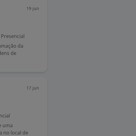
19 jun
Presencial
ramação da
dens de
17 jun
ncial
e uma
a no local de