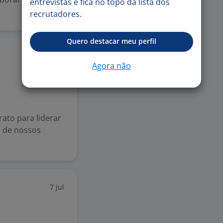
entrevistas e fica no topo da lista dos
recrutadores.
Quero destacar meu perfil
18 jul
Agora não
to para liderar
a de nossos
7 jul