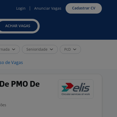
Cadastrar CV
Login
Anunciar Vagas
ACHAR VAGAS
rnada
Senioridade
PcD
iso de Vagas
 De PMO De
ções