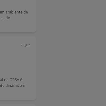
 um ambiente de
pes de
23 jun
ial na GRSA é
nte dinâmico e