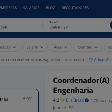
 EMPRESAS
SALÁRIOS
BLOG
RECRUTADORES
Onde?
icação
Salário
Área
Contrato
Jo
eiro em receber novas vagas similares a esta
Ativar Av
Coordenador(A)
Engenharia
4 ago
ria
4,2
1.734 avalia
Elis
Brasil
Jundiaí - SP