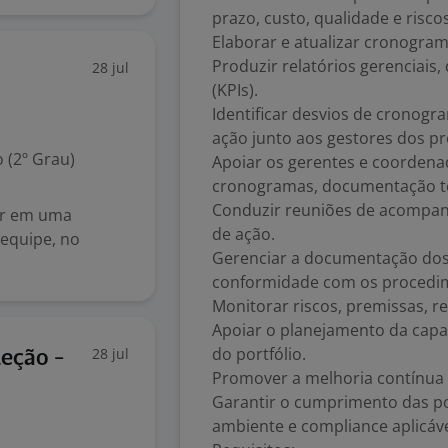
prazo, custo, qualidade e riscos
Elaborar e atualizar cronograma
Produzir relatórios gerenciai
28 jul
(KPIs).
Identificar desvios de cronog
ação junto aos gestores dos pr
 (2º Grau)
Apoiar os gerentes e coordena
cronogramas, documentação té
Conduzir reuniões de acompanh
ar em uma
de ação.
equipe, no
Gerenciar a documentação dos 
conformidade com os procedim
Monitorar riscos, premissas, r
Apoiar o planejamento da capa
do portfólio.
28 jul
eção -
Promover a melhoria contínua 
Garantir o cumprimento das pol
ambiente e compliance aplicáve