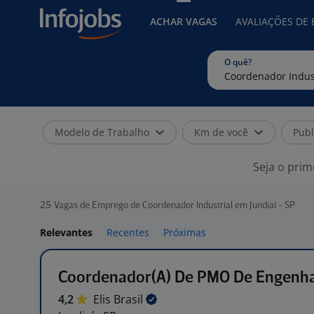
ACHAR VAGAS
AVALIAÇÕES DE
O quê?
Modelo de Trabalho
Km de você
Publ
Seja o prim
25
Vagas de Emprego de Coordenador Industrial em Jundiaí - SP
Relevantes
Recentes
Próximas
Coordenador(A) De PMO De Engenha
4,2
Elis
Brasil