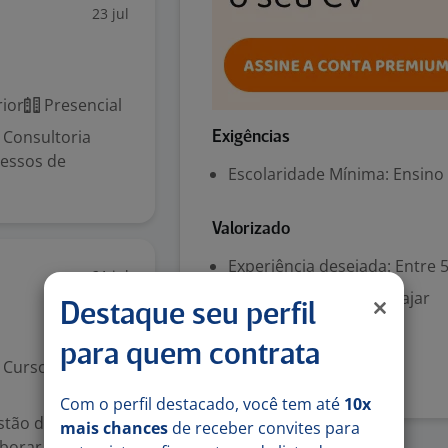
23 jul
ior
Presencial
 Consultoria
Exigências
cessos de
Escolaridade Mínima: Ensino
Valorizado
Experiência desejada: Entre 
21 jul
Disponibilidade para viajar
Destaque seu perfil
Denunciar vaga
para quem contrata
Curso Técnico
Com o perfil destacado, você tem até
10x
stão da
mais chances
de receber convites para
aborar e