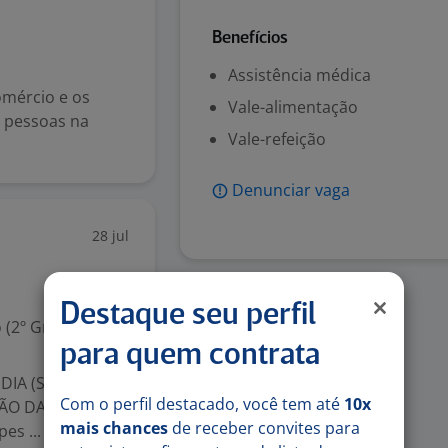
Benefícios
Assistência médica
mércio e os
Vale-alimentação
s pessoas na
Vale-refeição
Denunciar vaga
28 jul
Destaque seu perfil
 (2º Grau)
para quem contrata
DIA (SERÁ
Com o perfil destacado, você tem até
10x
ÇÃO DA
mais chances
de receber convites para
es ...