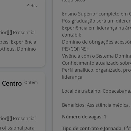
9 dez
Ensino Superior completo em C
Pós-graduação será um diferenc
Experiência em liderança na áre
ior
Presencial
contábil;
eis; Experiência
Domínio de obrigações acessóri
otheus, Domínio
PIS/COFINS;
Vivência com o Sistema Domíni
Conhecimento atualizado sobre
Perfil analítico, organizado, 
liderança.
Ontem
 Centro
Local de trabalho: Copacabana
Benefícios: Assistência médica,
Número de vagas:
1
ior
Presencial
rofissional para
Tipo de contrato e Jornada:
Efe