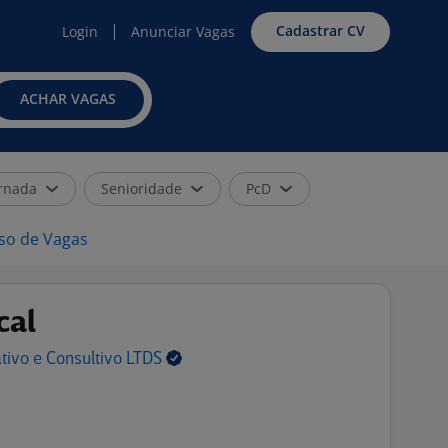
Cadastrar CV
Login
Anunciar Vagas
ACHAR VAGAS
rnada
Senioridade
PcD
iso de Vagas
cal
ativo e Consultivo
LTDS