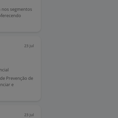
a nos segmentos
 oferecendo
23 jul
ncial
 de Prevenção de
nciar e
23 jul