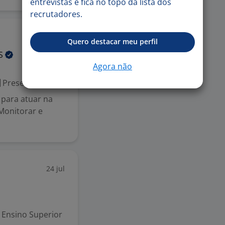
entrevistas e fica no topo da lista dos
recrutadores.
28 jul
Quero destacar meu perfil
OS
Agora não
Presencial
para atuar na
Monitorar e
24 jul
Ensino Superior