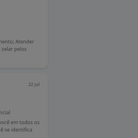
mento; Atender
zelar pelos
22 jul
ncial
 você em todos os
 se identifica