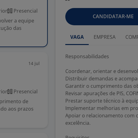
ior
Presencial
CANDIDATAR-ME
olver a equipe
cução das
VAGA
EMPRESA
COMP
Responsabilidades
14 jul
Coordenar, orientar e desenvolv
Distribuir demandas e acompan
Garantir o cumprimento das obr
ior
Presencial
Revisar apurações de PIS, COFIN
Prestar suporte técnico à equipe
mprimento de
Implementar melhorias em proc
ndo aos prazos
Apoiar o relacionamento com 
excelência.
Requisitos