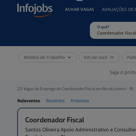
ACHAR VAGAS
AVALIAÇÕES DE
O quê?
Modelo de Trabalho
Km de você
Publ
Seja o prim
23
Vagas de Emprego de Coordenador Fiscal em Rio de Janeiro - RJ
Relevantes
Recentes
Próximas
Coordenador Fiscal
Santos Oliveira Apoio Administrativo e Consulti