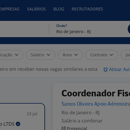
 EMPRESAS
SALÁRIOS
BLOG
RECRUTADORES
Onde?
icação
Salário
Área
Contrato
Jo
eiro em receber novas vagas similares a esta
Ativar Av
Coordenador Fis
Santos Oliveira Apoio Administr
Rio de Janeiro - RJ
23 jul
Salário a combinar
vo
LTDS
Presencial