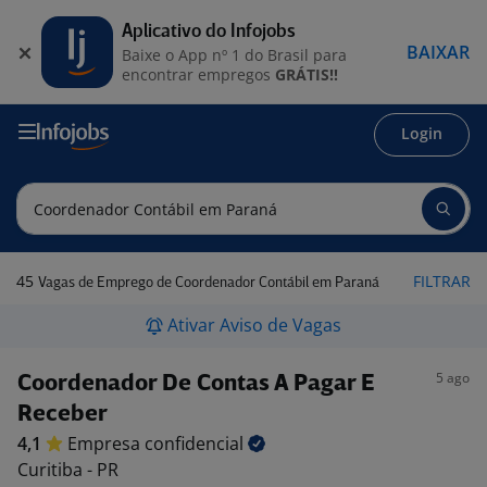
Aplicativo do Infojobs
BAIXAR
Baixe o App nº 1 do Brasil para
encontrar empregos
GRÁTIS!!
Login
45
FILTRAR
Vagas de Emprego de Coordenador Contábil em Paraná
Ativar Aviso de Vagas
5 ago
Coordenador De Contas A Pagar E
Receber
4,1
Empresa
confidencial
Curitiba - PR