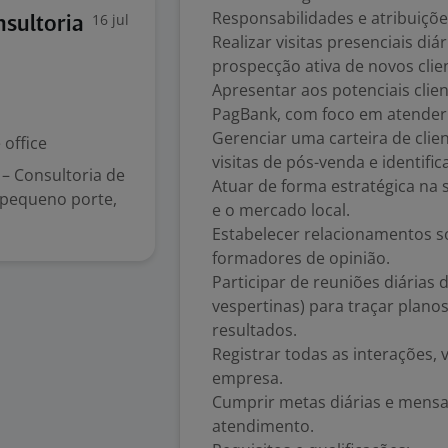
Responsabilidades e atribuiçõ
16 jul
nsultoria
Realizar visitas presenciais di
prospecção ativa de novos clien
Apresentar aos potenciais clie
PagBank, com foco em atender
Gerenciar uma carteira de clien
office
visitas de pós-venda e identif
– Consultoria de
Atuar de forma estratégica na
 pequeno porte,
e o mercado local.
Estabelecer relacionamentos só
formadores de opinião.
Participar de reuniões diárias
vespertinas) para traçar plano
resultados.
Registrar todas as interações, 
empresa.
Cumprir metas diárias e mensa
atendimento.