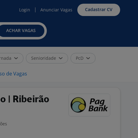
Cadastrar CV
Login
Anunciar Vagas
ACHAR VAGAS
rnada
Senioridade
PcD
iso de Vagas
 | Ribeirão
ções