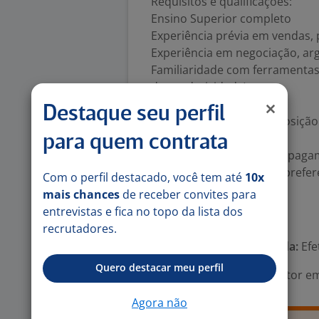
Requisitos e qualificações:
Ensino Superior completo
Experiência prévia em vendas, 
Experiência em negociação, a
Familiaridade com ferramentas 
de produtividade).
Informações adicionais:
Destaque seu perfil
Para se destacar nesta posição
para quem contrata
Experiência em meios de pagam
Experiência com vendas prefer
Com o perfil destacado, você tem até
10x
serviços financeiros).
mais chances
de receber convites para
entrevistas e fica no topo da lista dos
Número de vagas:
1
recrutadores.
Tipo de contrato e Jornada:
Efe
Quero destacar meu perfil
Área Profissional:
Consultor em
Agora não