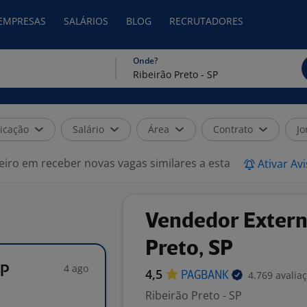
 EMPRESAS
SALÁRIOS
BLOG
RECRUTADORES
Onde?
icação
Salário
Área
Contrato
Jo
eiro em receber novas vagas similares a esta
Ativar Av
Vendedor Externo
Preto, SP
4 ago
SP
4,5
4.769 avalia
PAGBANK
Ribeirão Preto - SP