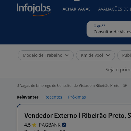
ACHAR VAGAS
AVALIAÇÕES DE
O quê?
Modelo de Trabalho
Km de você
Publ
Seja o prim
3
Vagas de Emprego de Consultor de Vistos em Ribeirão Preto - SP
Relevantes
Recentes
Próximas
Vendedor Externo | Ribeirão Preto, 
4,5
PAGBANK