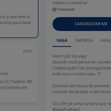
Salário a combinar
Presencial
ra, o que vem à
onista para fazer
CANDIDATAR-ME
VAGA
EMPRESA
AVAL
20 jul
Descrição da vaga
Quando você pensa em carreira
Colaboração? Ser protagonista
ncial
tudo isso e muito mais. ??
o CLT Salário: R$
Estamos em busca de pessoas 
crescimento em
vontade de facilitar a vida fin
Tá a fim de uma carreira que r
#VemProPags!