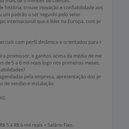
o mais de 5 milhões de clientes.
e história, trouxe inovação e confiabilidade aos
u um padrão a ser seguido pelo setor.
upo internacional que é líder na Europa, com pr
ciais com perfil dinâmico e orientados para r
ira promissor, e ganhos acima da média de me
s de 5 a 6 mil reais logo nos primeiros meses.
sabilidades?
s agendadas pela empresa, apresentação dos pr
o de vendas e instalação.
u);
$ 5 à R$ 6 mil reais + Salário Fixo.