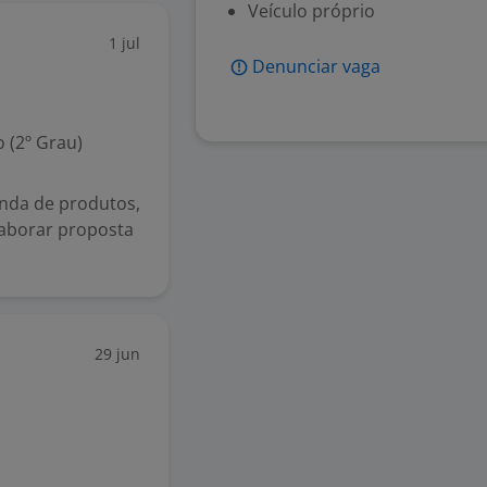
Veículo próprio
1 jul
Denunciar vaga
 (2º Grau)
enda de produtos,
elaborar proposta
29 jun