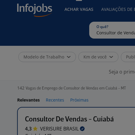
ACHAR VAGAS
AVALIAÇÕES DE
O quê?
Modelo de Trabalho
Km de você
Publ
Seja o prim
142
Vagas de Emprego de Consultor de Vendas em Cuiabá - MT
Relevantes
Recentes
Próximas
Consultor De Vendas - Cuiabá
4,3
VERISURE
BRASIL