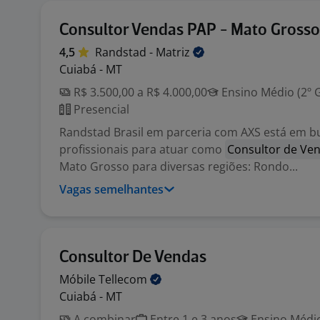
Consultor Vendas PAP - Mato Gross
4,5
Randstad -
Matriz
Cuiabá - MT
R$ 3.500,00 a R$ 4.000,00
Ensino Médio (2º 
Presencial
Randstad Brasil em parceria com AXS está em b
profissionais para atuar como
Consultor de Ve
Mato Grosso para diversas regiões: Rondo...
Vagas semelhantes
Consultor De Vendas
Móbile
Tellecom
Cuiabá - MT
A combinar
Entre 1 e 3 anos
Ensino Médio