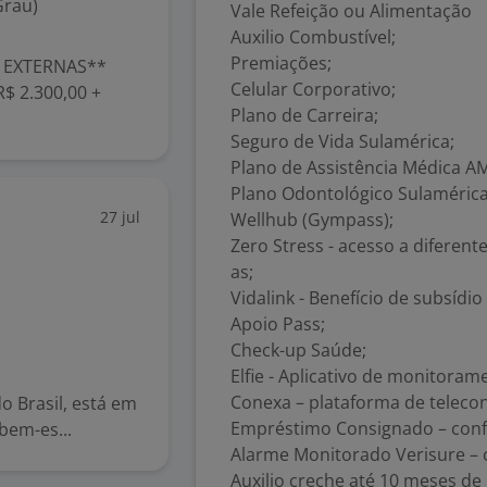
Grau)
Vale Refeição ou Alimentação
Auxilio Combustível;
Premiações;
EXTERNAS**
Celular Corporativo;
R$ 2.300,00 +
Plano de Carreira;
Seguro de Vida Sulamérica;
Plano de Assistência Médica AM
Plano Odontológico Sulamérica
27 jul
Wellhub (Gympass);
Zero Stress - acesso a diferen
as;
Vidalink - Benefício de subsíd
Apoio Pass;
Check-up Saúde;
Elfie - Aplicativo de monitora
Conexa – plataforma de telecon
o Brasil, está em
Empréstimo Consignado – confo
bem-es...
Alarme Monitorado Verisure – c
Auxilio creche até 10 meses de 