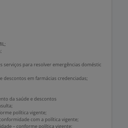
IL;
;
tes serviços para resolver emergências doméstic
io e descontos em farmácias credenciadas;
mento da saúde e descontos
sulta;
rme política vigente;
onformidade com a política vigente;
idade – conforme política vigente;