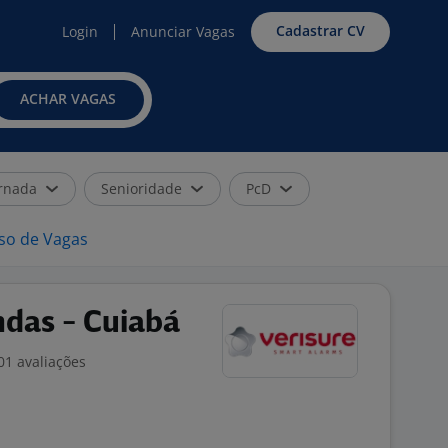
Cadastrar CV
Login
Anunciar Vagas
ACHAR VAGAS
rnada
Senioridade
PcD
iso de Vagas
ndas - Cuiabá
01 avaliações