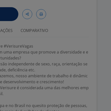
IAÇÕES
COMPARATIVO
re #VerisureVagas
em uma empresa que promove a diversidade e e
rtunidades?
usão independente de sexo, raça, orientação se
ade, deficiência etc.
azemos, nosso ambiente de trabalho é dinâmic
e desenvolvimento e crescimento!
a Verisure é considerada uma das melhores emp
l.
opa e no Brasil no quesito proteção de pessoas,