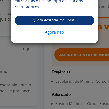
entrevistas e fica no topo da lista dos
Área Profissional:
Analista em 
recrutadores.
s, Elaborar
quisitos
Quero destacar meu perfil
Agora não
16 jul
Grau)
Exigências
Escolaridade Mínima: Curso 
resencialmente, p
rnas de prospecç
Valorizado
Ensino Médio (2º Grau); Ensi