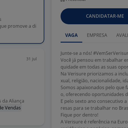
CANDIDATAR-ME
s
que promove a di
.
VAGA
EMPRESA
AVAL
Junte-se a nós! #VemSerVerisu
31 jul
Você já pensou em trabalhar 
quidade em todas as suas opo
Na Verisure priorizamos a incl
xual, religião, nacionalidade, id
Somos apaixonados pelo que f
o, oferecendo oportunidades d
 da Aliança
E pelo sexto ano consecutivo 
de Vendas
resas para se trabalhar no Brasi
Fique por dentro!
A Verisure é referência na Eur