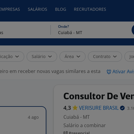
 EMPRESAS
SALÁRIOS
BLOG
RECRUTADORES
Onde?
icação
Salário
Área
Contrato
Jo
eiro em receber novas vagas similares a esta
Ativar Av
Consultor De Ve
4,3
3.1
VERISURE
BRASIL
Cuiabá - MT
4 ago
Salário a combinar
Presencial