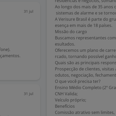
residências e negócios, somand
Ao longo dos mais de 35 anos d
31 jul
sistemas de alarme e se torno
A Verisure Brasil é parte do gr
esença em mais de 18 países.
Missão do cargo
Buscamos representantes comer
esultados.
fone).
Oferecemos um plano de carre
rçamentos.
rcado, tornando possível ganho
Quais são as principais respon
Prospecção de clientes, visita
odutos, negociação, fechament
O que você precisa ter?
Ensino Médio Completo (2º Gra
CNH Valida;
31 jul
Veículo próprio;
Benefícios
Comissão atrativo sem limites, R