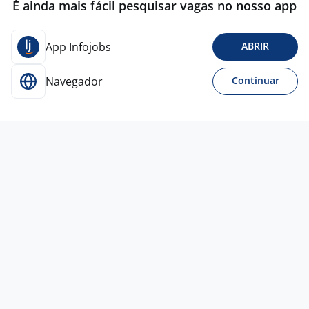
É ainda mais fácil pesquisar vagas no nosso app
App Infojobs
ABRIR
Navegador
Continuar
Para Candidatos
Acesse o site de empregos líder e se candidate a
vagas adequadas ao seu perfil de forma fácil e
rápida.