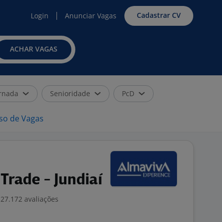
Cadastrar CV
Login
Anunciar Vagas
ACHAR VAGAS
rnada
Senioridade
PcD
iso de Vagas
rade - Jundiaí
27.172 avaliações