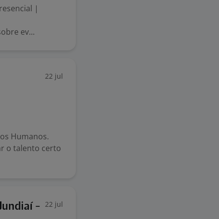
resencial |
obre ev...
22 jul
rsos Humanos.
r o talento certo
22 jul
Jundiaí -