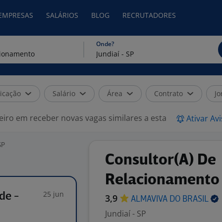
 EMPRESAS
SALÁRIOS
BLOG
RECRUTADORES
Onde?
icação
Salário
Área
Contrato
Jo
eiro em receber novas vagas similares a esta
Ativar Av
SP
Consultor(A) De
Relacionamento T
25 jun
de -
3,9
ALMAVIVA DO
BRASIL
Jundiaí - SP