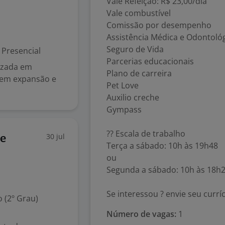
Vale Refeição: R$ 23,00/dia
Vale combustível
Comissão por desempenho
Assistência Médica e Odontoló
Seguro de Vida
Presencial
Parcerias educacionais
lizada em
Plano de carreira
á em expansão e
Pet Love
Auxilio creche
Gympass
?? Escala de trabalho
30 jul
De
Terça a sábado: 10h às 19h48
ou
Segunda a sábado: 10h às 18h
Se interessou ? envie seu currí
 (2º Grau)
Número de vagas:
1