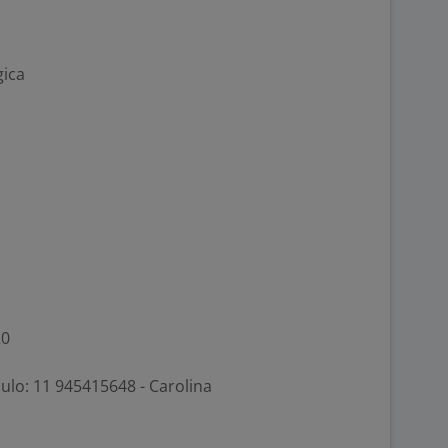
gica
20
culo: 11 945415648 - Carolina