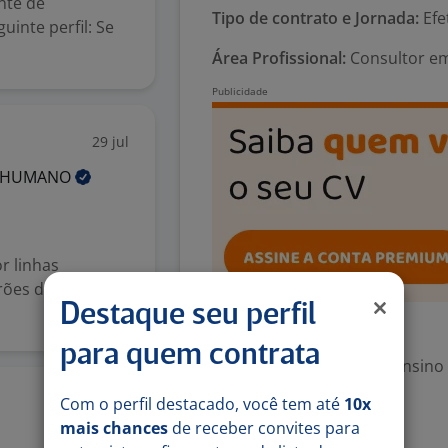
nte de
Tipo de contrato e Jornada:
Efe
inte perfil: Se
Área Profissional:
Consultor em
29 jul
HUMANO
r linhas
rões de
Destaque seu perfil
Exigências
para quem contrata
Escolaridade Mínima: Ensino
Com o perfil destacado, você tem até
10x
29 jul
Valorizado
mais chances
de receber convites para