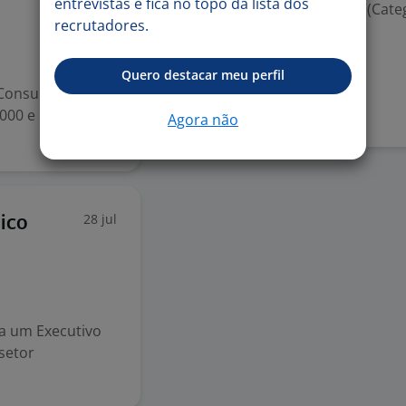
entrevistas e fica no topo da lista dos
Habilitação para dirigir (Cate
recrutadores.
Veículo próprio
Quero destacar meu perfil
Denunciar vaga
 Consultor
.000 e R$ 15.000+
Agora não
28 jul
ico
ca um Executivo
setor