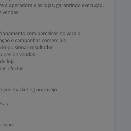
re a operadora e as lojas, garantindo execução,
s vendas.
acionamento com parceiros no varejo
 ação e campanhas comerciais
 impulsionar resultados
equipes de vendas
de loja
das ofertas
 trade marketing ou varejo
etas
missão