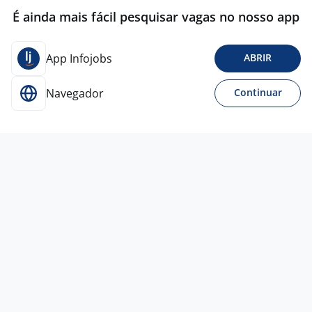
É ainda mais fácil pesquisar vagas no nosso app
App Infojobs
ABRIR
Navegador
Continuar
30 jun
Vendedor - Shopping Pátio Savassi
4,5
Centauro
Belo Horizonte - MG
R$ 1.697,00
Menos de 1 ano
Ensino Médio (2º Grau)
Presencial