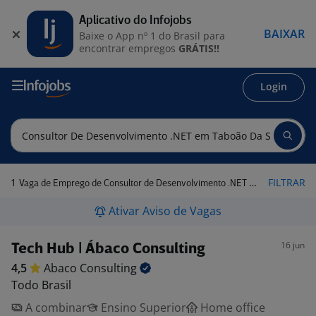
Aplicativo do Infojobs
BAIXAR
Baixe o App nº 1 do Brasil para
encontrar empregos
GRÁTIS!!
Login
1
FILTRAR
Vaga de Emprego de Consultor de Desenvolvimento .NET em Taboão da Serra - SP
Ativar Aviso de Vagas
16 jun
Tech Hub | Ábaco Consulting
4,5
Abaco
Consulting
Todo Brasil
A combinar
Ensino Superior
Home office