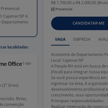
R$ 1.700,00 a R$ 2.000,00 (Brut
Presencial
Presencial
l: Cajamar/SP A
de Departamento
CANDIDATAR-ME
VAGA
EMPRESA
AVAL
ras localidades:
Assistente de Departamento Pe
Local: Cajamar/SP
5 ago
me Office
A People RH está em busca de 
(Focal) para integrar nossa equ
Se você possui experiência em
ingressar na área, é organiza
 (2º Grau)
desenvolvimento profissional 
crescimento, essa oportunidad
scisão, férias,
Principais responsabilidades:
e de convenção
Realizar integração de novos c