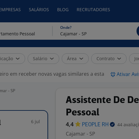
 EMPRESAS
SALÁRIOS
BLOG
RECRUTADORES
Onde?
icação
Salário
Área
Contrato
Jo
eiro em receber novas vagas similares a esta
Ativar Av
mar - SP
Assistente De D
Pessoal
6 jul
l
4,4
44 avaliaç
PEOPLE
RH
Cajamar - SP