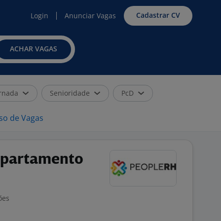
Cadastrar CV
Login
Anunciar Vagas
ACHAR VAGAS
rnada
Senioridade
PcD
iso de Vagas
epartamento
ões