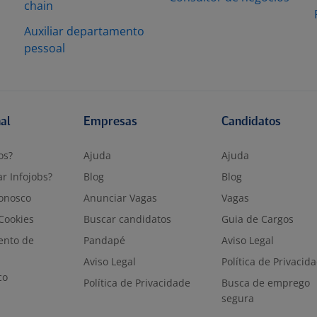
chain
l
Auxiliar departamento
pessoal
nal
Empresas
Candidatos
os?
Ajuda
Ajuda
r Infojobs?
Blog
Blog
onosco
Anunciar Vagas
Vagas
 Cookies
Buscar candidatos
Guia de Cargos
ento de
Pandapé
Aviso Legal
Aviso Legal
Política de Privacid
co
Política de Privacidade
Busca de emprego
segura