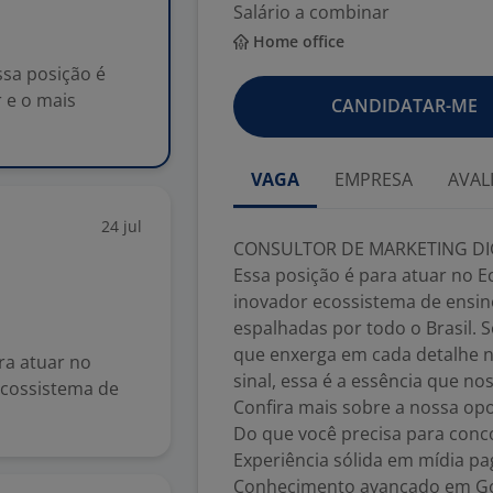
Salário a combinar
Home office
sa posição é
 e o mais
CANDIDATAR-ME
VAGA
EMPRESA
AVAL
24 jul
CONSULTOR DE MARKETING DI
Essa posição é para atuar no E
inovador ecossistema de ensino
espalhadas por todo o Brasil
que enxerga em cada detalhe 
ara atuar no
sinal, essa é a essência que nos
ecossistema de
Confira mais sobre a nossa op
Do que você precisa para conco
Experiência sólida em mídia pa
Conhecimento avançado em Goo