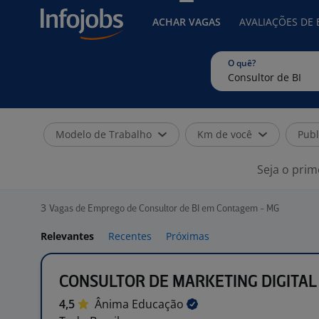
ACHAR VAGAS
AVALIAÇÕES DE
O quê?
Modelo de Trabalho
Km de você
Publ
Seja o prim
3
Vagas de Emprego de Consultor de BI em Contagem - MG
Relevantes
Recentes
Próximas
CONSULTOR DE MARKETING DIGITAL
4,5
Ânima
Educação