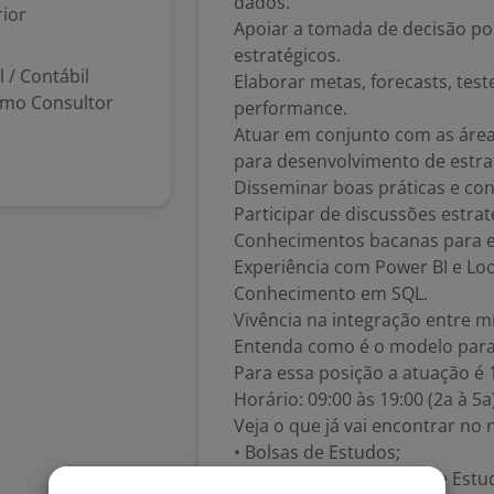
dados.
ior
Apoiar a tomada de decisão po
estratégicos.
 / Contábil
Elaborar metas, forecasts, test
como Consultor
performance.
Atuar em conjunto com as área
para desenvolvimento de estrat
Disseminar boas práticas e con
Participar de discussões estra
Conhecimentos bacanas para e
Experiência com Power BI e Loo
Conhecimento em SQL.
Vivência na integração entre mí
Entenda como é o modelo para
Para essa posição a atuação é
Horário: 09:00 às 19:00 (2a à 5a
Veja o que já vai encontrar n
• Bolsas de Estudos;
• Indicação de 2 Bolsas de Est