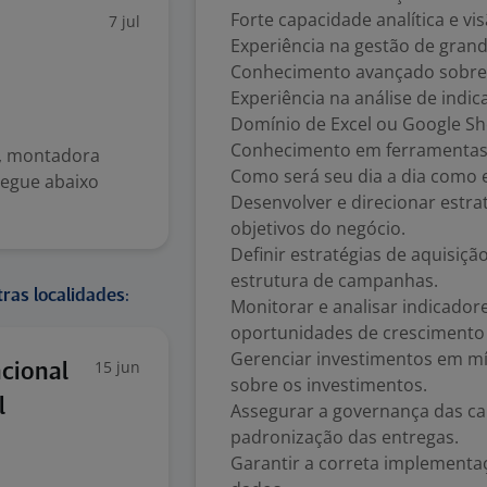
Forte capacidade analítica e vis
7 jul
Experiência na gestão de gran
Conhecimento avançado sobre f
Experiência na análise de indi
Domínio de Excel ou Google Sh
Conhecimento em ferramentas 
C, montadora
Como será seu dia a dia como 
Segue abaixo
Desenvolver e direcionar estra
objetivos do negócio.
Definir estratégias de aquisiç
estrutura de campanhas.
ras localidades:
Monitorar e analisar indicador
oportunidades de crescimento 
Gerenciar investimentos em míd
15 jun
ncional
sobre os investimentos.
l
Assegurar a governança das ca
padronização das entregas.
Garantir a correta implementaç