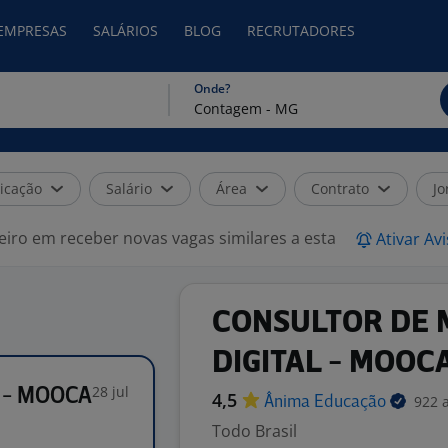
 EMPRESAS
SALÁRIOS
BLOG
RECRUTADORES
Onde?
icação
Salário
Área
Contrato
Jo
eiro em receber novas vagas similares a esta
Ativar Av
CONSULTOR DE 
DIGITAL - MOOC
28 jul
 - MOOCA
4,5
922 
Ânima
Educação
Todo Brasil