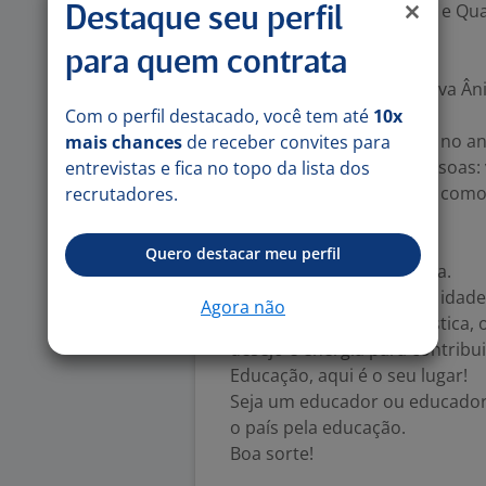
• Programa de Bem-estar e Qua
Destaque seu perfil
• Totalpass;
para quem contrata
• Zenklub;
• ECOA – Escola Corporativa Âni
• Day-off no aniversário;
Com o perfil destacado, você tem até
10x
• Abono de meio-período no ani
mais chances
de receber convites para
• Programa Valor das Pessoas:
entrevistas e fica no topo da lista dos
marcantes de suas vidas, com
recrutadores.
nova titulação;
• Assistência Médica;
Quero destacar meu perfil
• Assistência Odontológica.
Ah! Independente de cor, idade,
Agora não
qualquer outra característica, 
desejo e energia para contribu
Educação, aqui é o seu lugar!
Seja um educador ou educador
o país pela educação.
Boa sorte!