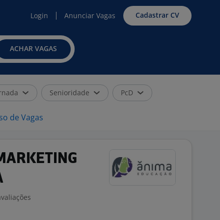
Cadastrar CV
Login
Anunciar Vagas
ACHAR VAGAS
rnada
Senioridade
PcD
iso de Vagas
MARKETING
A
avaliações