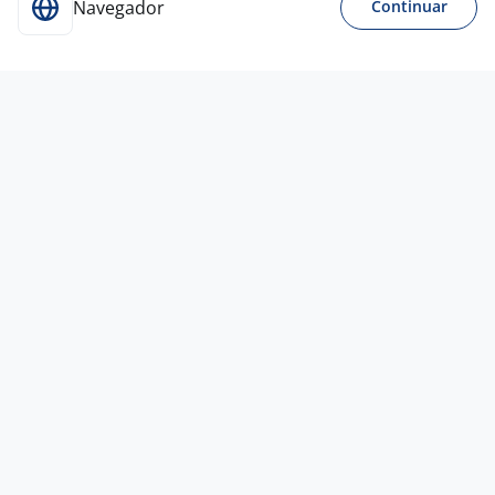
Navegador
Continuar
Para Candidatos
Acesse o site de empregos líder e se candidate a
vagas adequadas ao seu perfil de forma fácil e
rápida.