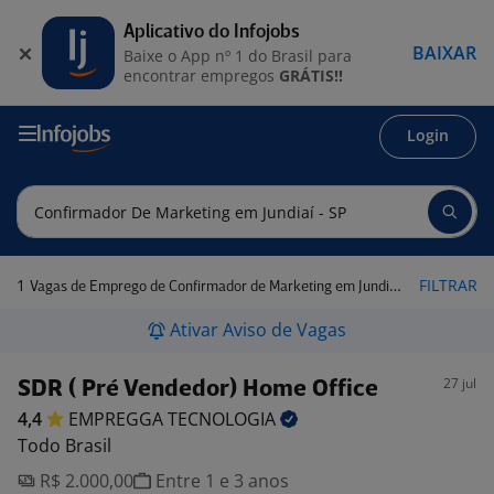
Aplicativo do Infojobs
BAIXAR
Baixe o App nº 1 do Brasil para
encontrar empregos
GRÁTIS!!
Login
1
FILTRAR
Vagas de Emprego de Confirmador de Marketing em Jundiaí - SP
Ativar Aviso de Vagas
27 jul
SDR ( Pré Vendedor) Home Office
4,4
EMPREGGA
TECNOLOGIA
Todo Brasil
R$ 2.000,00
Entre 1 e 3 anos