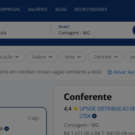
 EMPRESAS
SALÁRIOS
BLOG
RECRUTADORES
Onde?
icação
Salário
Área
Contrato
Jo
eiro em receber novas vagas similares a esta
Ativar Av
Conferente
4,4
UPSIDE DISTRIBUICAO D
LTDA
5 ago
Contagem - MG
DA
R$ 1.621,00 a R$ 2.300,00 (Brut