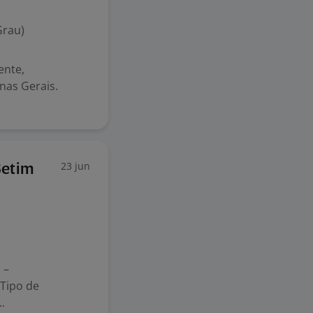
Grau)
ente,
nas Gerais.
23 jun
Betim
 –
 Tipo de
.