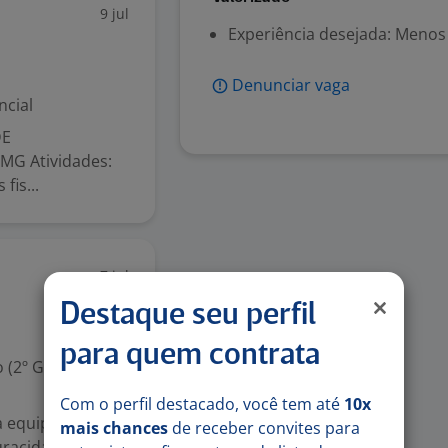
9 jul
Experiência desejada: Menos
Denunciar vaga
ncial
DE
MG Atividades:
fis...
7 jul
Destaque seu perfil
para quem contrata
 (2º Grau)
Com o perfil destacado, você tem até
10x
a equipe de
mais chances
de receber convites para
uracidade e a