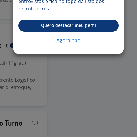
entrevistas e fica no topo da lista dos
recrutadores.
Quero destacar meu perfil
3 jul
Agora não
(C-I)
l (1º grau)
ente Logistico
ário, estoque,
2 jul
ro Turno