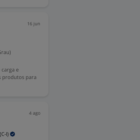
16 jun
Grau)
 carga e
os produtos para
4 ago
(C-I)