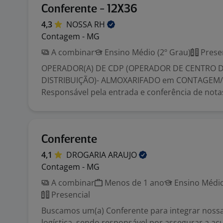
Conferente - 12X36
4,3
NOSSA
RH
Contagem - MG
A combinar
Ensino Médio (2º Grau)
Prese
OPERADOR(A) DE CDP (OPERADOR DE CENTRO 
DISTRIBUIÇÃO)- ALMOXARIFADO em CONTAGEM/
Responsável pela entrada e conferência de notas 
Conferente
4,1
DROGARIA
ARAUJO
Contagem - MG
A combinar
Menos de 1 ano
Ensino Médio
Presencial
Buscamos um(a) Conferente para integrar noss
logística, sendo responsável por assegurar a ac