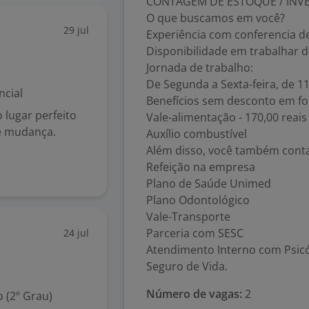
CONTAGEM DE ESTOQUE / INV
O que buscamos em você?
29 jul
Experiência com conferencia d
Disponibilidade em trabalhar d
Jornada de trabalho:
De Segunda a Sexta-feira, de 11
ncial
Benefícios sem desconto em fo
 lugar perfeito
Vale-alimentação - 170,00 reais
e mudança.
Auxílio combustível
Além disso, você também cont
Refeição na empresa
Plano de Saúde Unimed
Plano Odontológico
Vale-Transporte
Parceria com SESC
24 jul
Atendimento Interno com Psic
Seguro de Vida.
Número de vagas:
2
 (2º Grau)