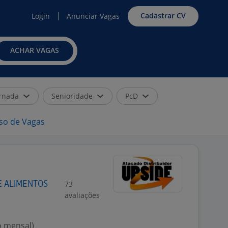
Cadastrar CV
Login
Anunciar Vagas
ACHAR VAGAS
rnada
Senioridade
PcD
iso de Vagas
73
E ALIMENTOS
avaliações
o mensal)