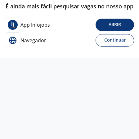
É ainda mais fácil pesquisar vagas no nosso app
App Infojobs
ABRIR
Navegador
Continuar
Para Candidatos
Acesse o site de empregos líder e se candidate a
vagas adequadas ao seu perfil de forma fácil e
rápida.