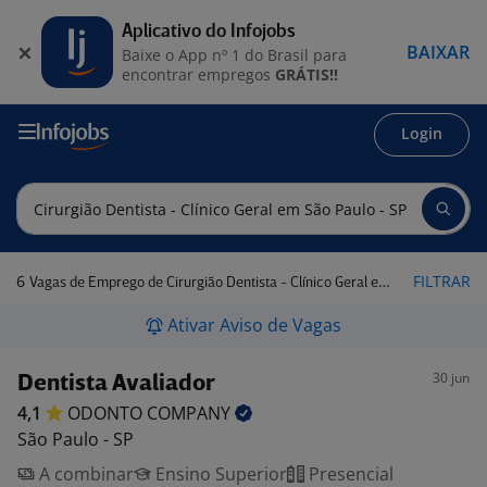
Aplicativo do Infojobs
BAIXAR
Baixe o App nº 1 do Brasil para
encontrar empregos
GRÁTIS!!
Login
6
FILTRAR
Vagas de Emprego de Cirurgião Dentista - Clínico Geral em São Paulo - SP
Ativar Aviso de Vagas
30 jun
Dentista Avaliador
4,1
ODONTO
COMPANY
São Paulo - SP
A combinar
Ensino Superior
Presencial