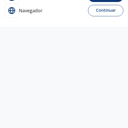
Navegador
Continuar
Para Candidatos
Acesse o site de empregos líder e se candidate a
vagas adequadas ao seu perfil de forma fácil e
rápida.