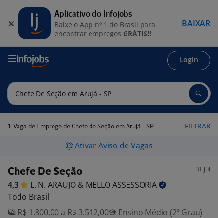
Aplicativo do Infojobs
BAIXAR
Baixe o App nº 1 do Brasil para
encontrar empregos
GRÁTIS!!
Login
1
FILTRAR
Vaga de Emprego de Chefe de Seção em Arujá - SP
Ativar Aviso de Vagas
31 jul
Chefe De Seção
4,3
L. N. ARAUJO & MELLO
ASSESSORIA
Todo Brasil
R$ 1.800,00 a R$ 3.512,00
Ensino Médio (2º Grau)