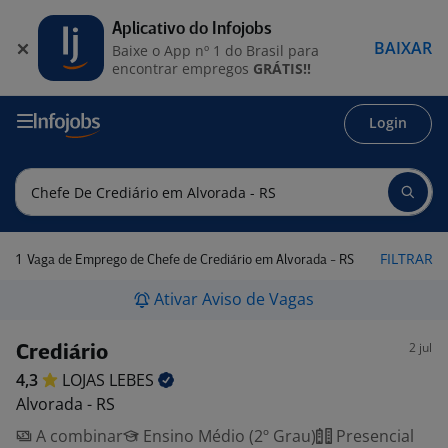
Aplicativo do Infojobs
BAIXAR
Baixe o App nº 1 do Brasil para
encontrar empregos
GRÁTIS!!
Login
1
FILTRAR
Vaga de Emprego de Chefe de Crediário em Alvorada - RS
Ativar Aviso de Vagas
2 jul
Crediário
4,3
LOJAS
LEBES
Alvorada - RS
A combinar
Ensino Médio (2º Grau)
Presencial